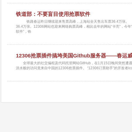
铁道部：不要盲目使用抢票软件
铁路春运昨日继续迎来售票高峰，上海站全天售出车票36.4万张
36.4万张。12306网站也迎来网络购票高峰，相比去年的网站“卡壳”，今
软件”，铁
12306抢票插件搞垮美国Github服务器——春运
全球最大的社交编程及代码托管网站GitHub，在1月15日晚间突然
洪水般的访问竟来自中国的12306抢票插件。 “12306订票助手”的开发者iccfi