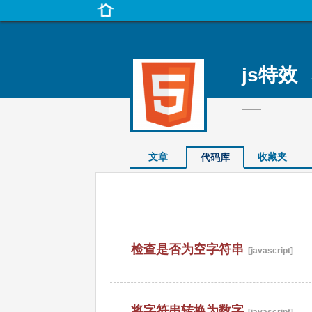
js特效
-
——
文章
收藏夹
代码库
检查是否为空字符串
[javascript]
将字符串转换为数字