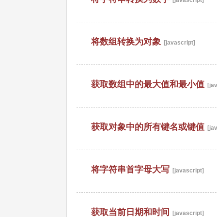
[javascript]
将数组转换为对象
[javascript]
获取数组中的最大值和最小值
[jav
获取对象中的所有键名或键值
[jav
将字符串首字母大写
[javascript]
获取当前日期和时间
[javascript]