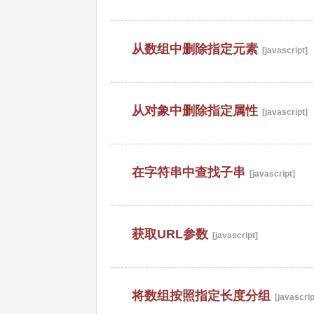
从数组中删除指定元素
[javascript]
从对象中删除指定属性
[javascript]
在字符串中查找子串
[javascript]
获取URL参数
[javascript]
将数组按照指定长度分组
[javascrip