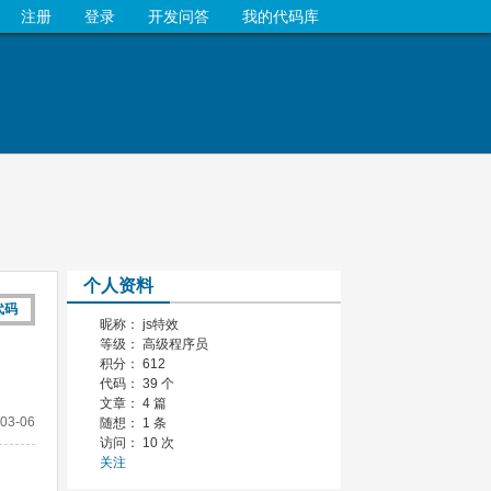
注册
登录
开发问答
我的代码库
个人资料
代码
昵称： js特效
等级： 高级程序员
积分： 612
代码： 39 个
文章： 4 篇
03-06
随想： 1 条
访问： 10 次
关注