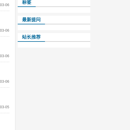
标签
03-06
最新提问
03-06
站长推荐
03-06
03-06
03-05