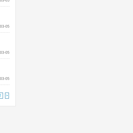
03-05
03-05
03-05
03-05
2
>