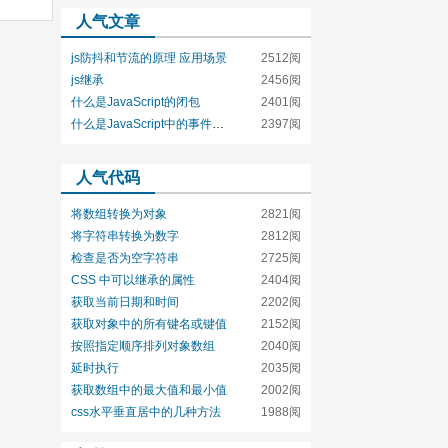
人气文章
js防抖和节流的原理 应用场景
2512阅
js继承
2456阅
什么是JavaScript的闭包
2401阅
什么是JavaScript中的事件循环
2397阅
人气代码
将数组转换为对象
2821阅
将字符串转换为数字
2812阅
检查是否为空字符串
2725阅
CSS 中可以继承的属性
2404阅
获取当前日期和时间
2202阅
获取对象中的所有键名或键值
2152阅
按照指定顺序排列对象数组
2040阅
延时执行
2035阅
获取数组中的最大值和最小值
2002阅
css水平垂直居中的几种方法
1988阅