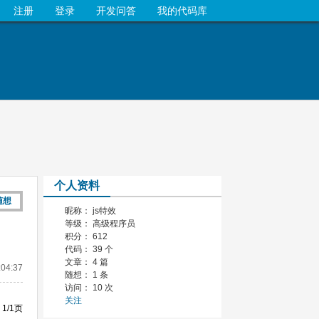
注册
登录
开发问答
我的代码库
个人资料
随想
昵称： js特效
等级： 高级程序员
积分： 612
代码： 39 个
文章： 4 篇
:04:37
随想： 1 条
访问： 10 次
关注
1/1页