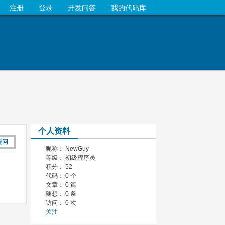
注册
登录
开发问答
我的代码库
个人资料
提问
昵称： NewGuy
等级： 初级程序员
积分： 52
代码： 0 个
文章： 0 篇
随想： 0 条
访问： 0 次
关注