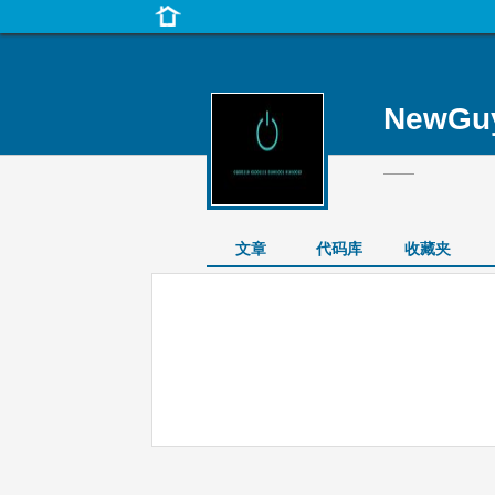
NewGu
——
文章
代码库
收藏夹