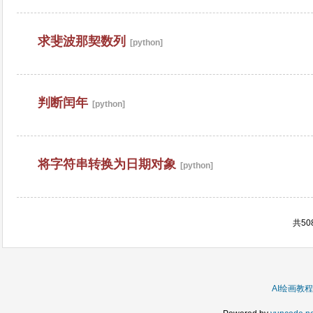
求斐波那契数列
[python]
判断闰年
[python]
将字符串转换为日期对象
[python]
共50
AI绘画教程