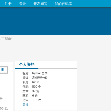
注册
登录
开发问答
我的代码库
+人工智能
个人资料
文章
昵称： Python自学
等级： 高级设计师
积分： 6268
代码： 509 个
文章： 37 篇
随想： 6 条
的暴
访问： 116 次
关注
05-11