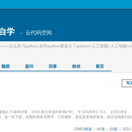
n自学
- 云代码空间
自学——怎么学习python,自学python要多久？python+人工智能+人工智能
随想
提问
回答
粉丝
留言
写
0.7U基本归零，410亿美元市值归零倒计时。 与【2020年】312、【2021年】
次急跌不同，这一轮下跌，前期的很多强势币，已经腰斩，甚至是更低的更低。经过连续两日
(2065)
阅读
|
(4)
顶
|
(0)
踩
|
2022-