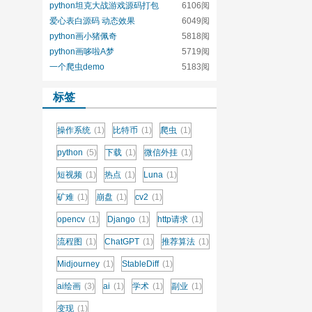
python坦克大战游戏源码打包
6106阅
爱心表白源码 动态效果
6049阅
python画小猪佩奇
5818阅
python画哆啦A梦
5719阅
一个爬虫demo
5183阅
标签
操作系统
(1)
比特币
(1)
爬虫
(1)
python
(5)
下载
(1)
微信外挂
(1)
短视频
(1)
热点
(1)
Luna
(1)
矿难
(1)
崩盘
(1)
cv2
(1)
opencv
(1)
Django
(1)
http请求
(1)
流程图
(1)
ChatGPT
(1)
推荐算法
(1)
Midjourney
(1)
StableDiff
(1)
ai绘画
(3)
ai
(1)
学术
(1)
副业
(1)
变现
(1)