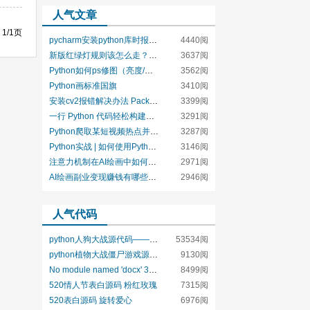
人气文章
1/1页
pycharm安装python库时报错 Try to run this command from t
4440阅
新版红绿灯规则该怎么走？用python实现判断
3637阅
Python如何ps修图（亮度/饱和度/对比度/锐化）
3562阅
Python画标准国旗
3410阅
安装cv2报错解决办法 PackagesNotFoundError: The following p
3399阅
一行 Python 代码轻松构建树状热力图（一种可视化技术：treemap）
3291阅
Python爬取某短视频热点并批量下载视频（爬虫）
3287阅
Python实战 | 如何使用Python开发高效的推荐算法？
3146阅
注意力机制在AI绘画中如何提高图像理解和生成质量
2971阅
AI绘画副业变现赚钱有哪些方法
2946阅
人气代码
python人狗大战源代码——文字版回合制游戏
53534阅
python植物大战僵尸游戏源码下载
9130阅
No module named 'docx' 3步终极解决【解决办法】
8499阅
520情人节表白源码 粉红玫瑰
7315阅
520表白源码 旋转爱心
6976阅