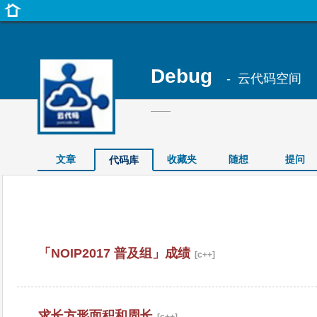
Debug
- 云代码空间
——
文章
收藏夹
随想
提问
代码库
「NOIP2017 普及组」成绩
[c++]
求长方形面积和周长