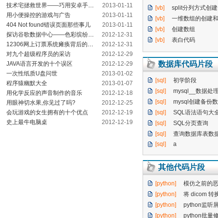
技术宅拯救世界——巧用安卓手机造智能机器人
2013-01-11
[vb]
split分列方式创
用小便操控的游戏与广告
2013-01-11
[vb]
一维数组的创建
404 Not found错误页面那些事儿
2013-01-11
[vb]
创建数组
探访谷歌数据中心——色彩缤纷的梦幻世界
2012-12-31
[vb]
表白代码
12306网上订票系统瘫痪背后的那些事儿
2012-12-31
对九个超级程序员的采访
2012-12-29
数据库代码片段
JAVA语言开发的十个误区
2012-12-29
一次性纸质U盘问世
2013-01-02
[sql]
初学阶段
程序猿幽默大全
2013-01-07
[sql]
mysql__数据处
用化学反应的声音制作的音乐
2012-12-18
[sql]
mysql创建备份
用眼神切水果,你见过了吗?
2012-12-25
会玩游戏的女生拥有的十个优点
2012-12-19
[sql]
SQL语法语句大
史上最牛电脑桌
2012-12-19
[sql]
SQL分页查询
[sql]
查询数据库表数据
[sql]
a
其他代码片段
[python]
模仿之前的恶魔轮盘赌
[python]
将 dicom 转换
[python]
python监听屏幕文
[python]
python批量修改文件