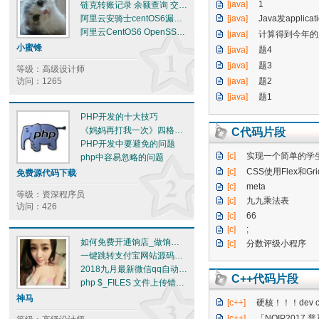
[java]
1
链克转账记录 余额查询 交易次数 转账交易接口
阿里云安骑士centOS6漏洞修复命令【​不用升级“企业版”】
[java]
Java发application/x-www-
阿里云​CentOS6 OpenSSH漏洞修复 升级（命中: openssh version les
[java]
计算得到今年的所有星期六的日期（显示为 “y
小蜜锋
1
[java]
题4
[java]
题3
等级：高级设计师
访问：1265
[java]
题2
[java]
题1
PHP开发的十大技巧
《妈妈再打我一次》四格漫画——Http 404 Not Found版
C代码片段
PHP开发中要避免的问题
[c]
实现一个简单的学生信息管理
php中容易忽略的问题
[c]
CSS使用Flex和G
免费源代码下载整理
2
[c]
meta
等级：资深程序员
[c]
九九乘法表
访问：426
[c]
66
[c]
;
如何免费开通饷店_做饷团代理加盟响团教程
[c]
分数评级小程序
一键跳转支付宝网站源码下载+教程 最新可用 推广裂变工具
2018九月最新微信qq自动跳转支付宝一键领红包赏金套路
C++代码片段
php $_FILES 文件上传错误返回值error的解释
神马
3
[c++]
硬核！！！dev c++做一个游
[c++]
「NOIP2017