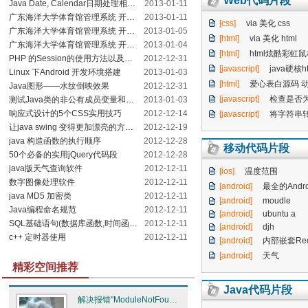
Web代码片段
Java Date, Calendar日期处理相关类分析
2013-01-11
广东海洋大学体育馆管理系统 开发日记（7）——鲁棒性分析
2013-01-11
[css]
via 美化 css
广东海洋大学体育馆管理系统 开发日记（5）——用例规约
2013-01-05
[html]
via 美化 html
广东海洋大学体育馆管理系统 开发日记（1）——愿景分析
2013-01-04
[html]
html炫酷彩虹
PHP 的Session的使用方法以及安全问题
2012-12-31
[javascript]
java硬核
Linux 下Android 开发环境搭建
2013-01-03
[html]
爱心表白源码 
Java图形——水纹倒映效果
2012-12-31
[javascript]
检查是否
测试Java类的非公有成员变量和方法
2013-01-03
响应式设计的5个CSS实用技巧
2012-12-14
[javascript]
将字符串
让java swing 变得更加漂亮的方法，UIManager类的简单使用
2012-12-19
java 构造函数的执行顺序
2012-12-28
移动代码片段
50个必备的实用jQuery代码段
2012-12-28
java版天气查询软件
2012-12-11
[ios]
温度范围
数字图像处理软件
2012-12-11
[android]
最全的AndroidStudi
java MD5 加密类
2012-12-11
[android]
moudle
Java编程命名规范
2012-12-11
[android]
ubuntu a
SQL基础语句(数据库函数,时间函数,Union,Case,索引)
2012-12-11
[android]
djh
c++ 定时器使用
2012-12-11
[android]
内部嵌套RecyclerVie
[android]
天气
精彩空间推荐
Java代码片段
解决报错"ModuleNotFoundError: No module named‘tensorfl