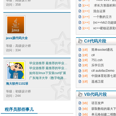
等级：高级设计师
访问：358
[c++]
求长方形面积和
[c++]
混合运算
[c++]
一个数的立方
[c++]
{vc++/vb2.0}
[c++]
vc++硬核还原
java源代码大全
4
C#代码片段
等级：高级设计师
[c#]
简单socket通讯
访问：334
[c#]
c#
[c#]
751.csh
毕业游推荐 最推荐的毕业旅游景点——杭州
[c#]
乐学日历
毕业游推荐 最推荐的毕业旅游景点——凤凰
[c#]
c# autofacDemo
如何在linux下安装curl扩展
[c#]
中国体育彩票七星彩
广东海洋大学《数字电路与逻辑设计》期末考试试题（附答案）
[c#]
遥感卫星
海大软件1102班
5
等级：初级设计师
VB代码片段
访问：244
[vb]
语言发声
[vb]
获取数组的最大
程序员那些事儿
[vb]
单元格创建二维