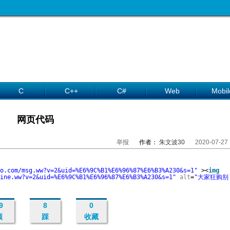
C
C++
C#
Web
Mobil
网页代码
举报
作者：
朱文波30
2020-07-27
o.com/msg.ww?v=2&uid=%E6%9C%B1%E6%96%87%E6%B3%A230&s=1"
><
img
ine.ww?v=2&uid=%E6%9C%B1%E6%96%87%E6%B3%A230&s=1"
alt
=
"大家狂购别
9
8
0
顶
踩
收藏