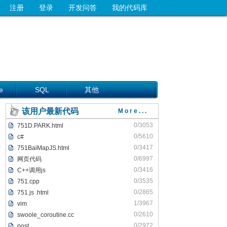
注册
登录
开发问答
我的代码库
e
SQL
其他
该用户最新代码
More...
0/3053
751D.PARK.html
0/5610
c#
0/3417
751BaiMapJS.html
0/6997
网页代码
0/3416
C++调用js
0/3535
751.cpp
0/2865
751.js .html
1/3967
vim
0/2610
swoole_coroutine.cc
0/2972
post