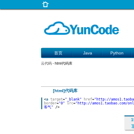
首页
Java
Python
云代码
- html代码库
[html]代码库
<
a
target
=
"_blank"
href
=
"http://amos1.taoba
border
=
"0"
src
=
"http://amos1.taobao.com/onl
客气"
/>
1