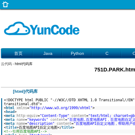
首页
Java
Python
C
云代码
- html代码库
751D.PARK.htm
[html]代码库
<!DOCTYPE html PUBLIC "-//W3C//DTD XHTML 1.0 Transitional//EN"
transitional.dtd">
<
html
xmlns
=
"http://www.w3.org/1999/xhtml"
>
<
head
>
<
meta
http-equiv
=
"Content-Type"
content
=
"text/html; charset=gb
<
meta
name
=
"keywords"
content
=
"百度地图,百度地图API，百度地图自定
<
meta
name
=
"description"
content
=
"百度地图API自定义地图，帮助用户
<
title
>百度地图API自定义地图</
title
>
<!--引用百度地图API-->