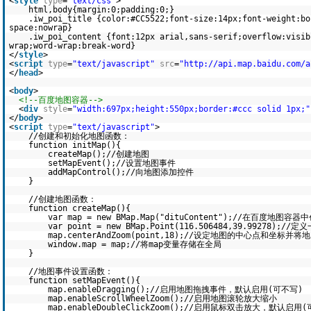
<
style
type
=
"text/css"
>
html,body{margin:0;padding:0;}
.iw_poi_title {color:#CC5522;font-size:14px;font-weight:bo
space:nowrap}
.iw_poi_content {font:12px arial,sans-serif;overflow:visib
wrap;word-wrap:break-word}
</
style
>
<
script
type
=
"text/javascript"
src
=
"http://api.map.baidu.com/a
</
head
>
<
body
>
<!--百度地图容器-->
<
div
style
=
"width:697px;height:550px;border:#ccc solid 1px;"
</
body
>
<
script
type
=
"text/javascript"
>
//创建和初始化地图函数：
function initMap(){
createMap();//创建地图
setMapEvent();//设置地图事件
addMapControl();//向地图添加控件
}
//创建地图函数：
function createMap(){
var map = new BMap.Map("dituContent");//在百度地图
var point = new BMap.Point(116.506484,39.99278);
map.centerAndZoom(point,18);//设定地图的中心点和坐标
window.map = map;//将map变量存储在全局
}
//地图事件设置函数：
function setMapEvent(){
map.enableDragging();//启用地图拖拽事件，默认启用(可不写)
map.enableScrollWheelZoom();//启用地图滚轮放大缩小
map.enableDoubleClickZoom();//启用鼠标双击放大，默认启用