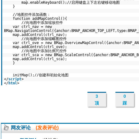
map.enableKeyboard();//启用键盘上下左右键移动地图
}
//地图控件添加函数：
function addMapControl(){
//向地图中添加缩放控件
var ctrl_nav = new
BMap.NavigationControl({anchor:BMAP_ANCHOR_TOP_LEFT,type:BMAP_
map.addControl(ctrl_nav);
//向地图中添加缩略图控件
var ctrl_ove = new BMap.OverviewMapControl({anchor:BMAP_AN
map.addControl(ctrl_ove);
//向地图中添加比例尺控件
var ctrl_sca = new BMap.ScaleControl({anchor:BMAP_ANCHOR_B
map.addControl(ctrl_sca);
}
initMap();//创建和初始化地图
</
script
>
</
html
>
3
0
顶
踩
网友评论
(发表评论)