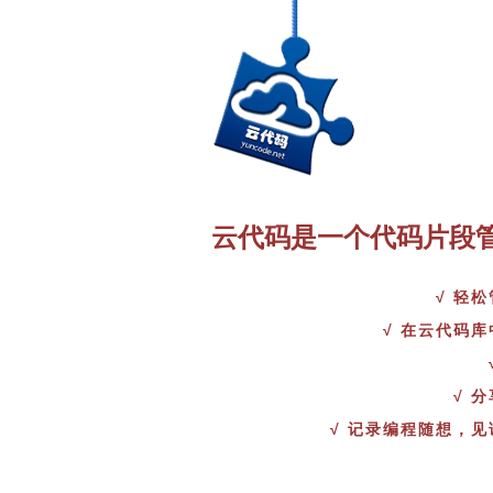
云代码是一个代码片段
√ 轻
√ 在云代码
√ 
√ 记录编程随想，