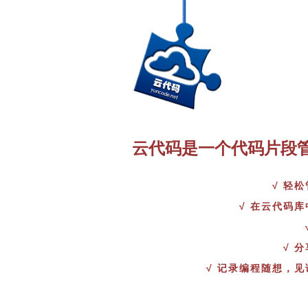
云代码是一个代码片段
√ 轻
√ 在云代码
√ 
√ 记录编程随想，