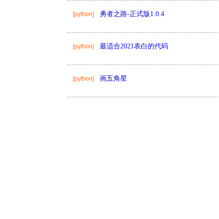
勇者之路-正式版1.0.4
[python]
最适合2021表白的代码
[python]
画五角星
[python]