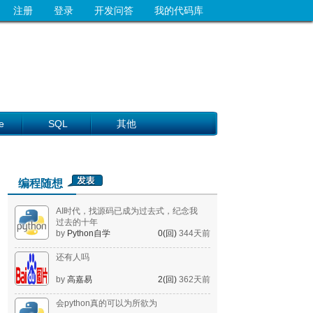
注册
登录
开发问答
我的代码库
e
SQL
其他
编程随想
AI时代，找源码已成为过去式，纪念我
过去的十年
by
Python自学
0(回)
344天前
还有人吗
by
高嘉易
2(回)
362天前
会python真的可以为所欲为