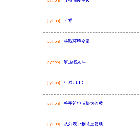
转换温度单位
[python]
阶乘
[python]
获取环境变量
[python]
解压缩文件
[python]
生成UUID
[python]
将字符串转换为整数
[python]
从列表中删除重复项
[python]