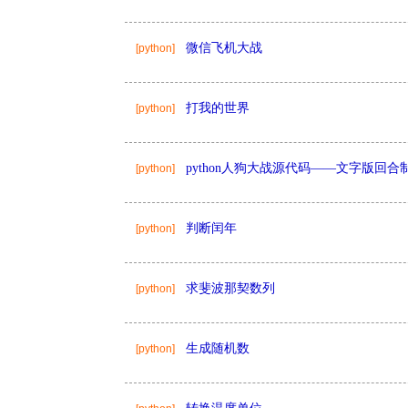
微信飞机大战
[python]
打我的世界
[python]
python人狗大战源代码——文字版回合
[python]
判断闰年
[python]
求斐波那契数列
[python]
生成随机数
[python]