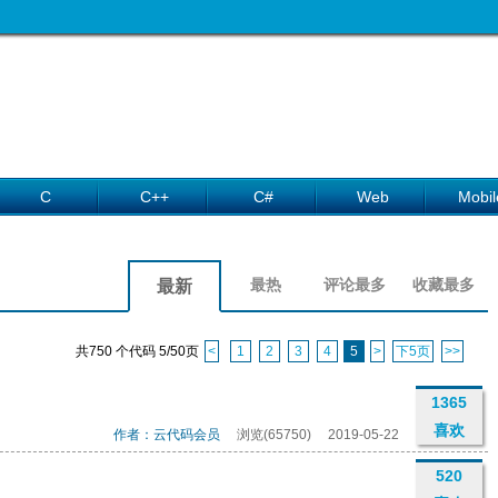
C
C++
C#
Web
Mobil
最热
评论最多
收藏最多
最新
共750 个代码 5/50页
<
1
2
3
4
5
>
下5页
>>
1365
喜欢
作者：云代码会员
浏览(65750)
2019-05-22
520