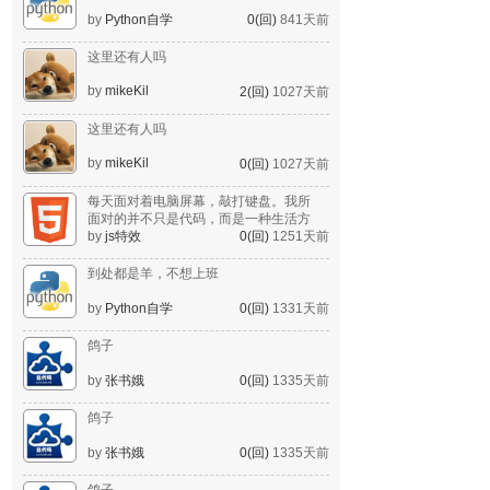
by
Python自学
0(回)
841天前
这里还有人吗
by
mikeKil
2(回)
1027天前
这里还有人吗
by
mikeKil
0(回)
1027天前
每天面对着电脑屏幕，敲打键盘。我所
面对的并不只是代码，而是一种生活方
式。
by
js特效
0(回)
1251天前
到处都是羊，不想上班
by
Python自学
0(回)
1331天前
鸽子
by
张书娥
0(回)
1335天前
鸽子
by
张书娥
0(回)
1335天前