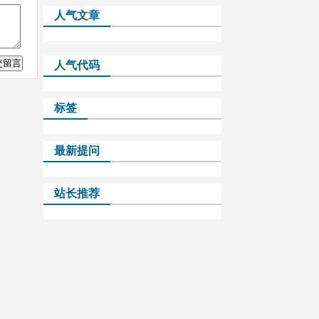
人气文章
人气代码
标签
最新提问
站长推荐