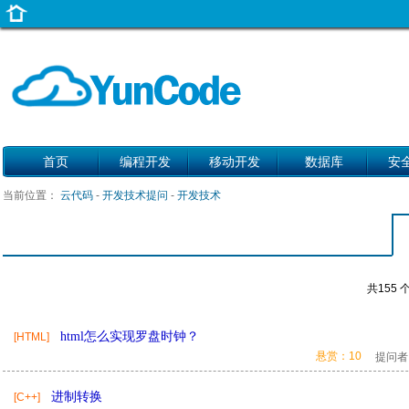
首页
编程开发
移动开发
数据库
安
当前位置：
云代码
-
开发技术提问
-
开发技术
共155 
html怎么实现罗盘时钟？
[HTML]
悬赏：10
提问者
进制转换
[C++]