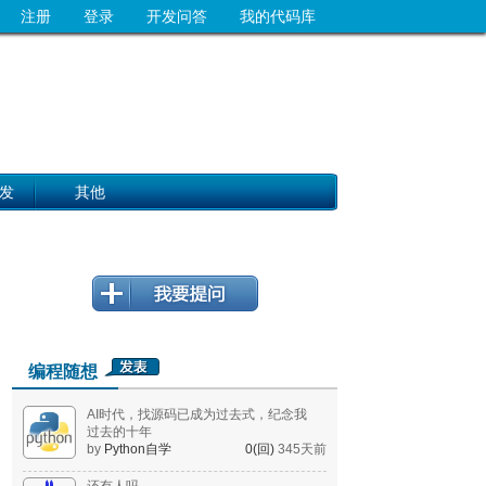
注册
登录
开发问答
我的代码库
发
其他
编程随想
AI时代，找源码已成为过去式，纪念我
过去的十年
by
Python自学
0(回)
345天前