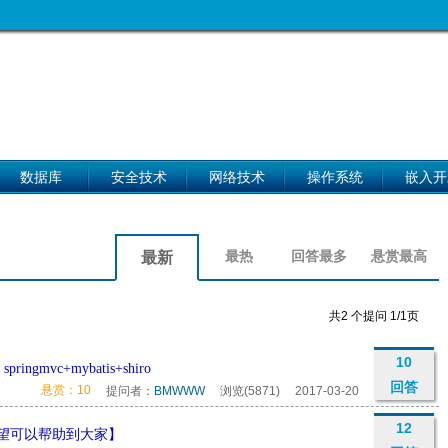
数据库
安全技术
网络技术
操作系统
嵌入开
最热
回答最多
悬赏最高
最新
共2 个提问 1/1页
10
ngmvc+mybatis+shiro
回答
悬赏：10
提问者：
BMWWW
浏览(5871)
2017-03-20
12
结，希望可以帮助到大家】