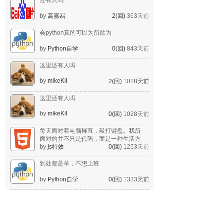
还有人吗
by
高嘉易
2(回)
363天前
会python真的可以为所欲为
by
Python自学
0(回)
843天前
这里还有人吗
by
mikeKil
2(回)
1028天前
这里还有人吗
by
mikeKil
0(回)
1028天前
每天面对着电脑屏幕，敲打键盘。我所
面对的并不只是代码，而是一种生活方
式。
by
js特效
0(回)
1253天前
到处都是羊，不想上班
by
Python自学
0(回)
1333天前