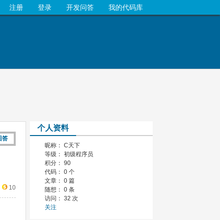
注册
登录
开发问答
我的代码库
个人资料
回答
昵称： C天下
等级： 初级程序员
积分： 90
代码： 0 个
文章： 0 篇
10
随想： 0 条
访问： 32 次
关注