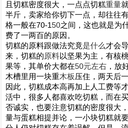
且切糕密度很大，一点点切糕
重量
半斤，卖家给你切下一点，却往往
格一般在70-1
50
之间，这也就是为
费了一两百的原因。
切糕的原料跟做法究竟
是什么
才会
来，切糕的
原料
以坚果为主，有核
果等，其单价大都在
50元
左右
，放
木槽里用一块重
木板
压住，两天后
因此，切糕成本高再加上人工费等
活中，很多人都喜欢吃切糕，而在
否诚实，也要注意切糕的密度很大
量与蛋糕相提并论，一小块切糕就