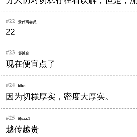
分人仍对切糕存在着误解，但是，
#22
云代码会员
22
#23
郁孤台
现在便宜点了
#24
kiito
因为切糕厚实，密度大厚实。
#25
峰ccc1
越传越贵