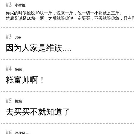
#2
小蜜锋
你买的时候他说10块一斤，说来一斤，他一切一小块就是三斤。
然后又说是10块一两，之后就跟你说一定要买，不买就跟你急，只有
#3
Joe
因为人家是维族....
#4
feng
糕富帅啊！
#5
机箱
去买买不就知道了
#6
汉代风云