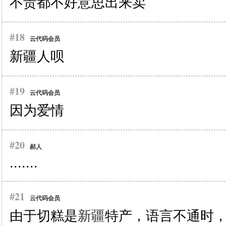
不贵都不好意思出来卖
#18
云代码会员
新疆人呗
#19
云代码会员
因为爱情
#20
郝人
.......
#21
云代码会员
由于切糕是
新疆
特产，语言不通时