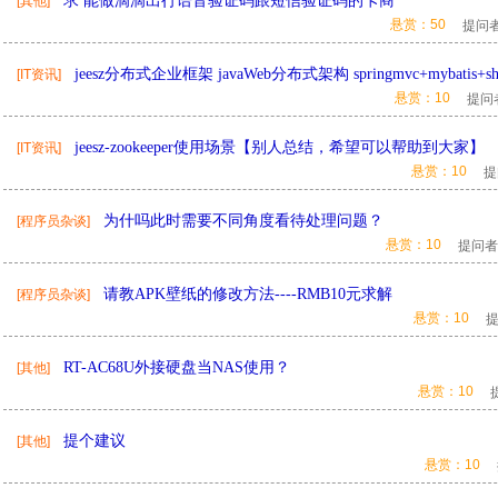
求 能做滴滴出行语音验证码跟短信验证码的卡商
[其他]
悬赏：50
提问
jeesz分布式企业框架 javaWeb分布式架构 springmvc+mybatis+sh
[IT资讯]
悬赏：10
提问
jeesz-zookeeper使用场景【别人总结，希望可以帮助到大家】
[IT资讯]
悬赏：10
提
为什吗此时需要不同角度看待处理问题？
[程序员杂谈]
悬赏：10
提问者
请教APK壁纸的修改方法----RMB10元求解
[程序员杂谈]
悬赏：10
RT-AC68U外接硬盘当NAS使用？
[其他]
悬赏：10
提个建议
[其他]
悬赏：10