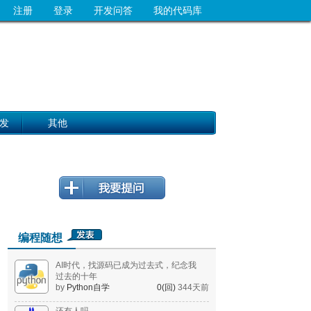
注册
登录
开发问答
我的代码库
发
其他
编程随想
AI时代，找源码已成为过去式，纪念我
过去的十年
by
Python自学
0(回)
344天前