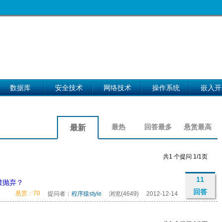
数据库
安全技术
网络技术
操作系统
嵌入开
最热
回答最多
悬赏最高
最新
共1 个提问 1/1页
11
被抛弃？
回答
悬赏：70
提问者：
程序猿style
浏览(4649)
2012-12-14