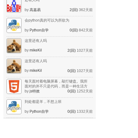
还有人吗
by
高嘉易
2(回)
362天前
会python真的可以为所欲为
by
Python自学
0(回)
842天前
这里还有人吗
by
mikeKil
2(回)
1027天前
这里还有人吗
by
mikeKil
0(回)
1027天前
每天面对着电脑屏幕，敲打键盘。我所
面对的并不只是代码，而是一种生活方
式。
by
js特效
0(回)
1252天前
到处都是羊，不想上班
by
Python自学
0(回)
1332天前