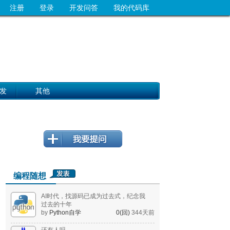
注册
登录
开发问答
我的代码库
发
其他
编程随想
AI时代，找源码已成为过去式，纪念我
过去的十年
by
Python自学
0(回)
344天前