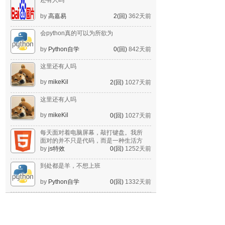
还有人吗
by
高嘉易
2(回)
362天前
会python真的可以为所欲为
by
Python自学
0(回)
842天前
这里还有人吗
by
mikeKil
2(回)
1027天前
这里还有人吗
by
mikeKil
0(回)
1027天前
每天面对着电脑屏幕，敲打键盘。我所
面对的并不只是代码，而是一种生活方
式。
by
js特效
0(回)
1252天前
到处都是羊，不想上班
by
Python自学
0(回)
1332天前