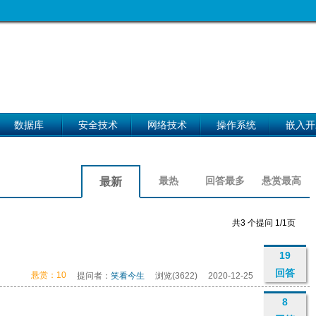
数据库
安全技术
网络技术
操作系统
嵌入开
最热
回答最多
悬赏最高
最新
共3 个提问 1/1页
19
回答
悬赏：10
提问者：
笑看今生
浏览(3622)
2020-12-25
8