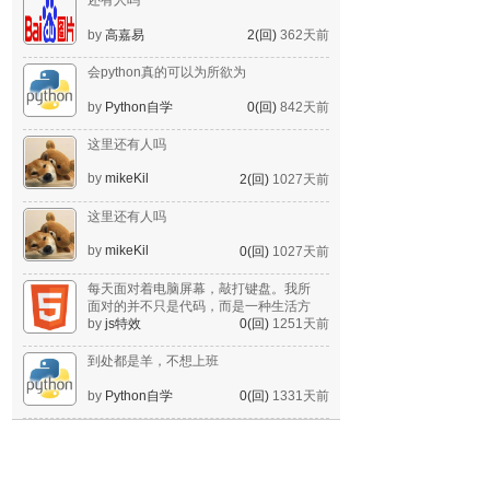
还有人吗
by
高嘉易
2(回)
362天前
会python真的可以为所欲为
by
Python自学
0(回)
842天前
这里还有人吗
by
mikeKil
2(回)
1027天前
这里还有人吗
by
mikeKil
0(回)
1027天前
每天面对着电脑屏幕，敲打键盘。我所
面对的并不只是代码，而是一种生活方
式。
by
js特效
0(回)
1251天前
到处都是羊，不想上班
by
Python自学
0(回)
1331天前