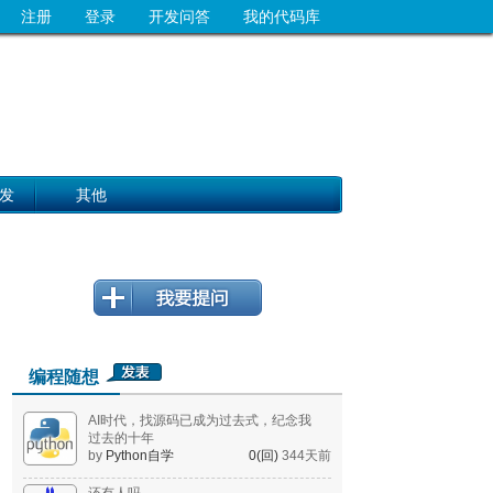
注册
登录
开发问答
我的代码库
发
其他
编程随想
AI时代，找源码已成为过去式，纪念我
过去的十年
by
Python自学
0(回)
344天前