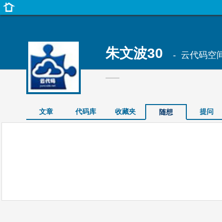
朱文波30
- 云代码空
——
文章
代码库
收藏夹
提问
随想