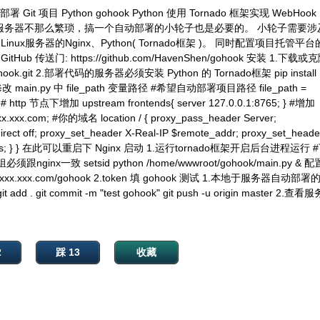
署 Git 项目 Python gohook Python 使用 Tornado 框架实现 WebHoo
署至服务器不那么繁琐，搞一个自动部署的小轮子也是必要的。 小轮子需要涉
，Linux服务器的Nginx、Python( Tornado框架 )。 同时配置项目托管平
b 传送门: https://github.com/HavenShen/gohook 安装 1.下载或
/gohook.git 2.部署代码的服务器必须安装 Python 的 Tornado框架 pip install
 1.修改 main.py 中 file_path 变量路径 #希望自动部署项目路径 file_path =
# http 节点下增加 upstream frontends{ server 127.0.0.1:8765; } #增加
xxx.xxx.com; #你的域名 location / { proxy_pass_header Server;
irect off; proxy_set_header X-Real-IP $remote_addr; proxy_set_heade
frontends; } } 在此可以重启下 Nginx 启动 1.运行tornado框架开启后台进程运行
x一致 setsid python /home/wwwroot/gohook/main.py & 配
//xxx.xxx.com/gohook 2.token 填 gohook 测试 1.本地于服务器自动部署的
 . git commit -m "test gohook" git push -u origin master 2.查看
2
踩 13
收藏