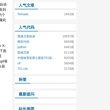
k 自动
人气文章
及到
Tornado
1942阅
台的个
克隆此
人气代码
预测卫星轨道
10937阅
网页代码
6993阅
r X-
python
6481阅
 #下面
遥感卫星
6111阅
置
中国体育彩票七星彩751彩票店号码
6055阅
git项
c#
5604阅
服务器
751.csh
5178阅
标签
最新提问
站长推荐