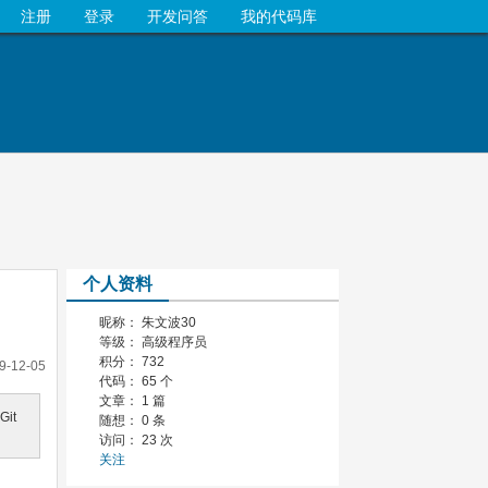
注册
登录
开发问答
我的代码库
个人资料
昵称： 朱文波30
等级： 高级程序员
积分： 732
9-12-05
代码： 65 个
文章： 1 篇
Git
随想： 0 条
访问： 23 次
关注