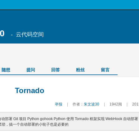
0
- 云代码空间
随想
提问
回答
粉丝
留言
Tornado
举报
|
作者：
朱文波30
|
1942阅
|
201
动部署 Git 项目 Python gohook Python 使用 Tornado 框架实现 WebHook 自动部署 
繁琐，搞一个自动部署的小轮子也是必要的