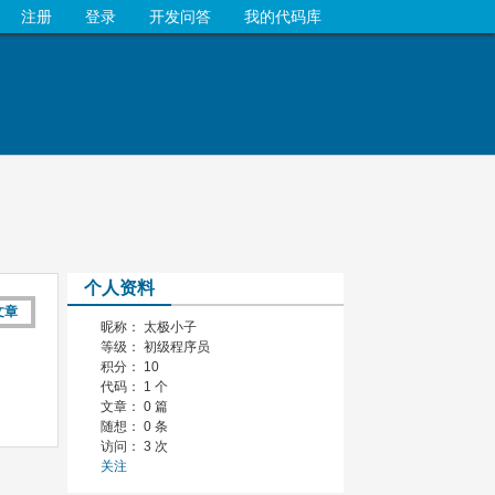
注册
登录
开发问答
我的代码库
个人资料
文章
昵称： 太极小子
等级： 初级程序员
积分： 10
代码： 1 个
文章： 0 篇
随想： 0 条
访问： 3 次
关注