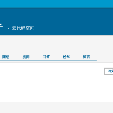
子
- 云代码空间
随想
提问
回答
粉丝
留言
写