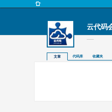
云代码
——
代码库
收藏夹
文章