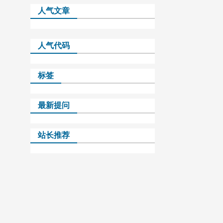
人气文章
人气代码
标签
最新提问
站长推荐