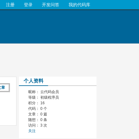
注册
登录
开发问答
我的代码库
个人资料
文章
昵称： 云代码会员
等级： 初级程序员
积分： 16
代码： 0 个
文章： 0 篇
随想： 0 条
访问： 3 次
关注