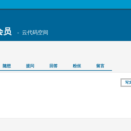
会员
- 云代码空间
随想
提问
回答
粉丝
留言
写