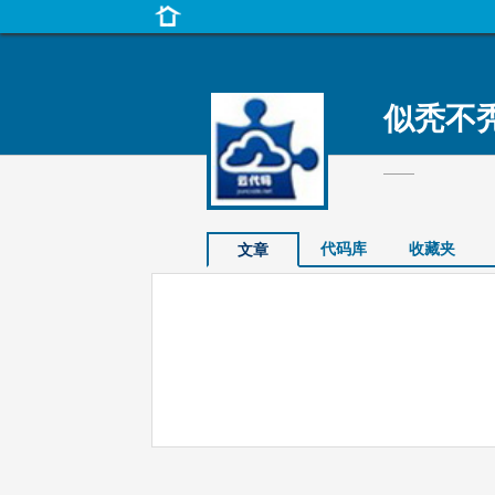
似秃不
——
代码库
收藏夹
文章