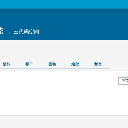
秃
- 云代码空间
随想
提问
回答
粉丝
留言
写