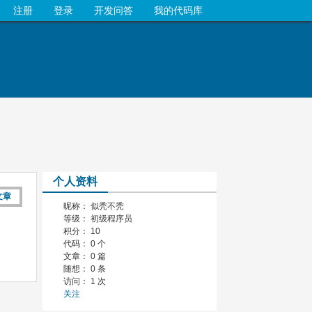
注册
登录
开发问答
我的代码库
个人资料
文章
昵称： 似秃不秃
等级： 初级程序员
积分： 10
代码： 0 个
文章： 0 篇
随想： 0 条
访问： 1 次
关注