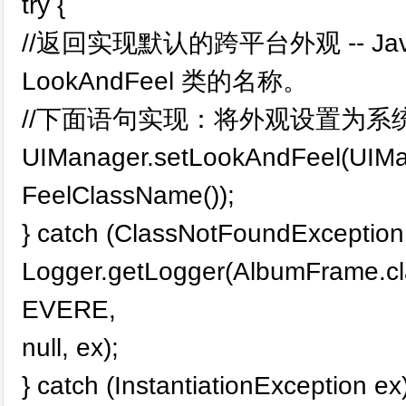
try {
//返回实现默认的跨平台外观 -- Java Lo
LookAndFeel 类的名称。
//下面语句实现：将外观设置为系
UIManager.setLookAndFeel(UIM
FeelClassName());
} catch (ClassNotFoundException 
Logger.getLogger(AlbumFrame.cl
EVERE,
null, ex);
} catch (InstantiationException ex)