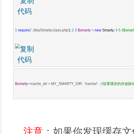
1
require
('../libs/Smarty.class.php'
); 
2
3
$smarty
 = 
new
 Smarty; 
4
5
//
$smar
$smarty
->cache_dir = MY_SMARTY_DIR . '/cache/'  ; 
//
设置缓存的存放路
注意
：如果你发现缓存文