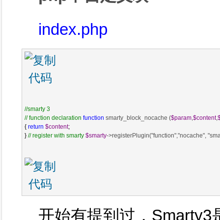
index.php
//
smarty 3

// function declaration
function
 smarty_block_nocache (
$param
,
$content
,
{ 
return
$content
;

} 
//
 register with smarty
$smarty
->registerPlugin("function","nocache", "s
开始有提到过，Smarty3是用re