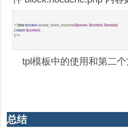
<?
php 
function
 smarty_block_nocache(
$param
, 
$content
, 
$smarty
)  

{ 
return
$content
;   

} 
?>
tpl模板中的使用和第二
总结