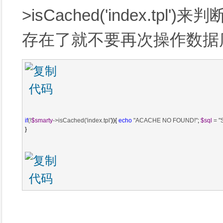
>isCached('index.tp
存在了就不要再次操作数据
if
(!
$smarty
->isCached('index.tpl'
)){ 
echo
 "ACACHE NO FOUND!"
; 
$sql
 = 
}