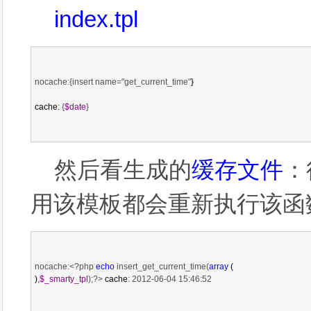
index.tpl
nocache:{insert name="get_current_time"
}

cache
: {
$date
}
然后看生成的
缓存文件
：
用该模板都会重新执行该函
nocache:<?php 
echo
 insert_get_current_time(
array
 (

)
,
$_smarty_tpl
);?>
 cache
: 2012-06-04 15:46:52