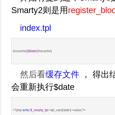
Smarty2则是用
register_blo
index.tpl
{nocache}{
$date
}{/nocache}
然后看
缓存文件
， 得出
会重新执行$date
<?php 
echo
$_smarty_tpl
->tpl_vars['date']->value;?>