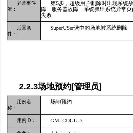
第
5
步，超级用户删除时出现系统
异常事件
障，服务器故障，系统弹出系统异常页
流：
失败
SuperUSer
选中的场地被系统删除
后置条
件：
2.2.3
场地预约
[
管理员
]
场地预约
用例名
称：
GM-
CDGL -3
用例
ID
：