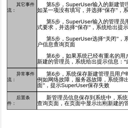
第
5
步，
SuperUser
输入的
新建管
其它事件
如某一项没有填写，并选择“保存”，
流：
第
5
步，
SuperUser
输入的管理员
式要求，并选择“保存”，系统给出提
第
5
步，
SuperUser
选择“关闭”，
户信息查询页面
第
6
步，
如果系统已经有重名的用
新建的管理员，系统给出提示信息：“
第
6
步，系统保存新建管理员用户
异常事件
例如网络故障，服务器故障，系统弹出
流：
面”，提示
SuperUser
保存失败
新管理员信息保存到系统中，系统
后置条
查询页面，在页面中显示出刚新建的
件：