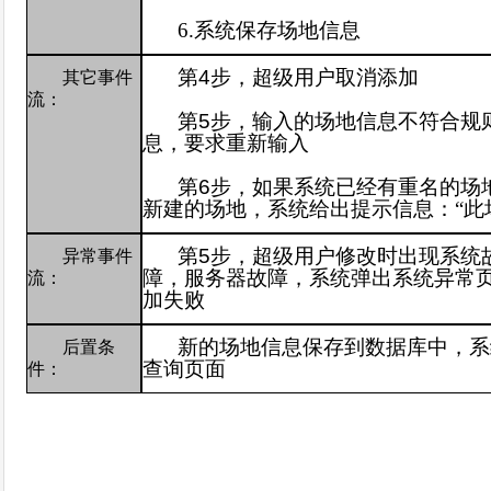
6.
系统保存场地信息
第
4
步，超级
用户取消添加
其它事件
流：
第
5
步，输入的场地信息不符合规
息，要求重新输入
第
6
步，如果系统已经有重名的场
新建的场地，系统给出提示信息：“此
第
5
步，超级用户修改时出现系统
异常事件
障，服务器故障，系统弹出系统异常
流：
加失败
新的场地信息保存到数据库中，系
后置条
查询页面
件：