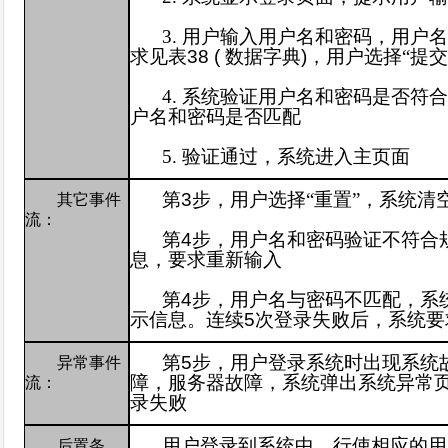
3.
用户输入用户名和密码，用户
求见表
38 (
数据字典
)
，用户选择“提交
4.
系统验证用户名和密码是否符
户名和密码是否匹配
5.
验证通过
，系统进入主页面
第
3
步，
用户选择“重置”，系统清
其它事件
流：
第
4
步，用户名和密码验证不符合
息，要求重新输入
第
4
步，
用户名与密码不匹配，系
示信息。连续
5
次登录失败后，系统要
第
5
步，用户登录系统时出现系统
异常事件
障，服务器故障，系统弹出系统异常
流：
录失败
用户登录到系统中，行使相应的用
后置条