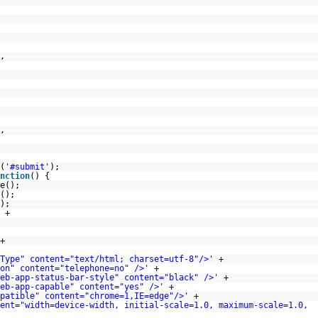
,
,
(
'#submit'
);
nction
() {
e();
();
);
+
+
Type" content="text/html; charset=utf-8"/>'
+
on" content="telephone=no" />'
+
eb-app-status-bar-style" content="black" />'
+
eb-app-capable" content="yes" />'
+
patible" content="chrome=1,IE=edge"/>'
+
ent="width=device-width, initial-scale=1.0, maximum-scale=1.0,