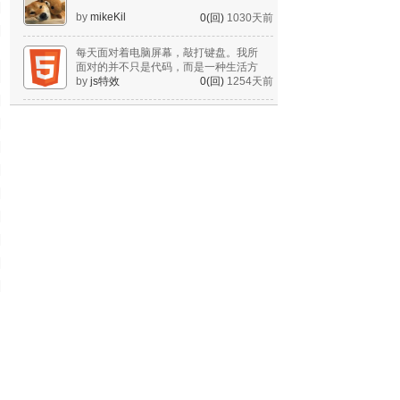
by
mikeKil
0(回)
1030天前
每天面对着电脑屏幕，敲打键盘。我所
面对的并不只是代码，而是一种生活方
式。
by
js特效
0(回)
1254天前