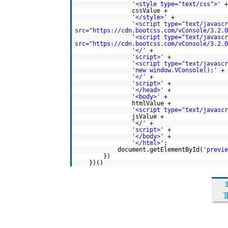
'<style type="text/css">'
+
cssValue +
'</style>'
+
'<script type="text/javascr
src="https://cdn.bootcss.com/vConsole/3.2.0
'<script type="text/javascr
src="https://cdn.bootcss.com/vConsole/3.2.0
'</'
+
'script>'
+
'<script type="text/javascr
'new window.VConsole();'
+
'</'
+
'script>'
+
'</head>'
+
'<body>'
+
htmlValue +
'<script type="text/javascr
jsValue +
'</'
+
'script>'
+
'</body>'
+
'</html>'
;
document.getElementById(
'previe
})
})()