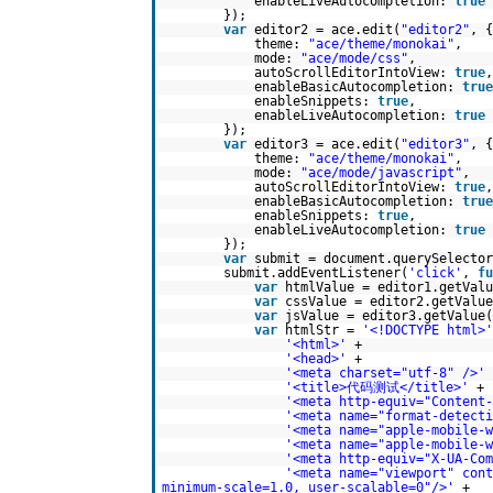
enableLiveAutocompletion:
true
});
var
editor2 = ace.edit(
"editor2"
, {
theme:
"ace/theme/monokai"
,
mode:
"ace/mode/css"
,
autoScrollEditorIntoView:
true
,
enableBasicAutocompletion:
true
enableSnippets:
true
,
enableLiveAutocompletion:
true
});
var
editor3 = ace.edit(
"editor3"
, {
theme:
"ace/theme/monokai"
,
mode:
"ace/mode/javascript"
,
autoScrollEditorIntoView:
true
,
enableBasicAutocompletion:
true
enableSnippets:
true
,
enableLiveAutocompletion:
true
});
var
submit = document.querySelector
submit.addEventListener(
'click'
,
fu
var
htmlValue = editor1.getValu
var
cssValue = editor2.getValue
var
jsValue = editor3.getValue(
var
htmlStr =
'<!DOCTYPE html>'
'<html>'
+
'<head>'
+
'<meta charset="utf-8" />'
'<title>代码测试</title>'
+
'<meta http-equiv="Content-
'<meta name="format-detecti
'<meta name="apple-mobile-w
'<meta name="apple-mobile-w
'<meta http-equiv="X-UA-Com
'<meta name="viewport" cont
minimum-scale=1.0, user-scalable=0"/>'
+