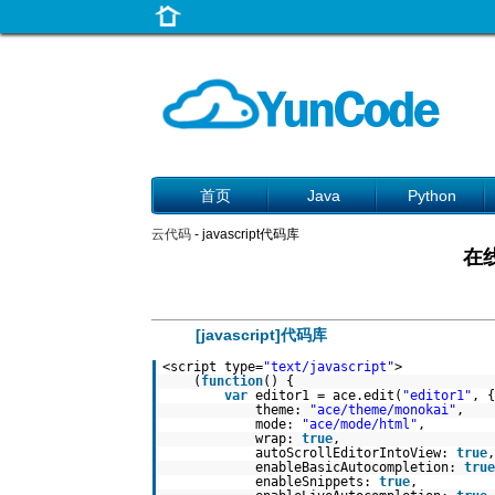
首页
Java
Python
云代码
- javascript代码库
在线
[javascript]代码库
<script type=
"text/javascript"
>
(
function
() {
var
editor1 = ace.edit(
"editor1"
, {
theme:
"ace/theme/monokai"
,
mode:
"ace/mode/html"
,
wrap:
true
,
autoScrollEditorIntoView:
true
,
enableBasicAutocompletion:
true
enableSnippets:
true
,