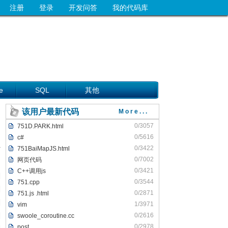
注册
登录
开发问答
我的代码库
e
SQL
其他
该用户最新代码
More...
0/3057
751D.PARK.html
0/5616
c#
0/3422
751BaiMapJS.html
0/7002
网页代码
0/3421
C++调用js
0/3544
751.cpp
0/2871
751.js .html
1/3971
vim
0/2616
swoole_coroutine.cc
0/2978
post