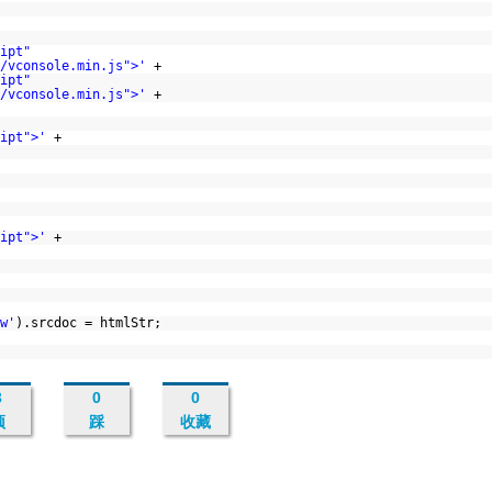
ipt"
/vconsole.min.js">'
+
ipt"
/vconsole.min.js">'
+
ipt">'
+
ipt">'
+
w'
).srcdoc = htmlStr;
3
0
0
顶
踩
收藏