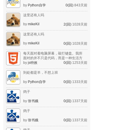
by
Python自学
0(回)
843天前
这里还有人吗
by
mikeKil
2(回)
1028天前
这里还有人吗
by
mikeKil
0(回)
1028天前
每天面对着电脑屏幕，敲打键盘。我所
面对的并不只是代码，而是一种生活方
式。
by
js特效
0(回)
1253天前
到处都是羊，不想上班
by
Python自学
0(回)
1333天前
鸽子
by
张书娥
0(回)
1337天前
鸽子
by
张书娥
0(回)
1337天前