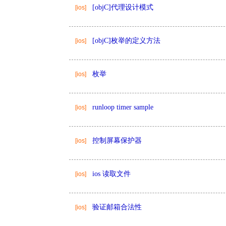
[objC]代理设计模式
[ios]
[objC]枚举的定义方法
[ios]
枚举
[ios]
runloop timer sample
[ios]
控制屏幕保护器
[ios]
ios 读取文件
[ios]
验证邮箱合法性
[ios]