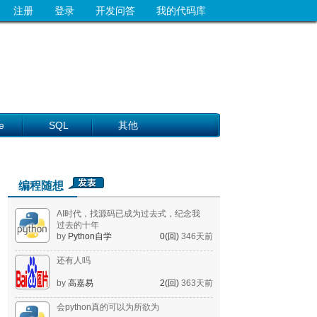
注册
登录
开发问答
我的代码库
e
SQL
其他
编程随想
AI时代，找源码已成为过去式，纪念我
过去的十年
by
Python自学
0(回)
346天前
还有人吗
by
高嘉易
2(回)
363天前
会python真的可以为所欲为