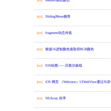
handler随机颜色
[ios]
SlidingMenu侧滑
[ios]
fragment动态传值
[ios]
根据16进制颜色值取得RGB颜色
[ios]
IOS绘图——贝塞尔曲线
[ios]
iOS 网页 （Webview）UIWebView通过J
[ios]
NSArray 排序
[ios]