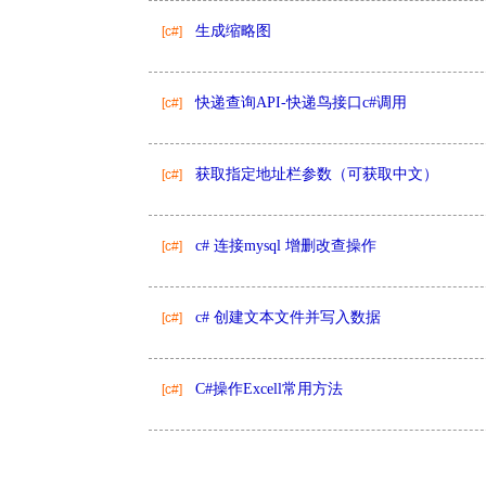
生成缩略图
[c#]
快递查询API-快递鸟接口c#调用
[c#]
获取指定地址栏参数（可获取中文）
[c#]
c# 连接mysql 增删改查操作
[c#]
c# 创建文本文件并写入数据
[c#]
C#操作Excell常用方法
[c#]