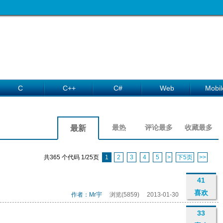
C
C++
C#
Web
Mobil
最热
评论最多
收藏最多
最新
共365 个代码 1/25页
1
2
3
4
5
>
下5页
>>
41
喜欢
作者：Mr宇
浏览(5859)
2013-01-30
33