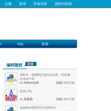
注册
登录
开发问答
我的代码库
e
SQL
其他
编程随想
AI时代，找源码已成为过去式，纪念我
过去的十年
by
Python自学
0(回)
344天前
还有人吗
by
高嘉易
2(回)
361天前
会python真的可以为所欲为