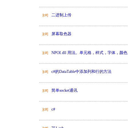
二进制上传
[c#]
屏幕取色器
[c#]
NPOI.dll 用法。单元格，样式，字体，颜色
[c#]
c#的DataTable中添加列和行的方法
[c#]
简单socket通讯
[c#]
c#
[c#]