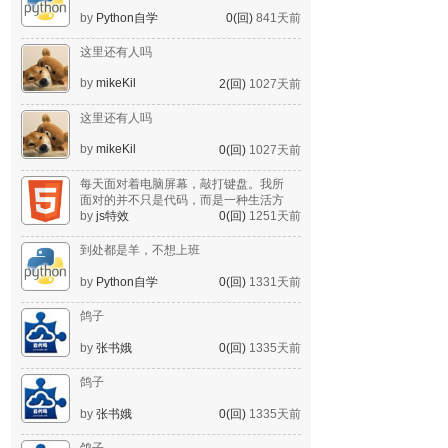
by
Python自学
0(回)
841天前
这里还有人吗
by
mikeKil
2(回)
1027天前
这里还有人吗
by
mikeKil
0(回)
1027天前
每天面对着电脑屏幕，敲打键盘。我所
面对的并不只是代码，而是一种生活方
式。
by
js特效
0(回)
1251天前
到处都是羊，不想上班
by
Python自学
0(回)
1331天前
鸽子
by
张书娥
0(回)
1335天前
鸽子
by
张书娥
0(回)
1335天前