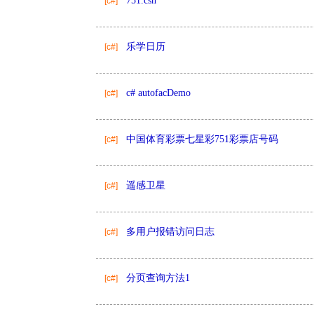
751.csh
[c#]
乐学日历
[c#]
c# autofacDemo
[c#]
中国体育彩票七星彩751彩票店号码
[c#]
遥感卫星
[c#]
多用户报错访问日志
[c#]
分页查询方法1
[c#]