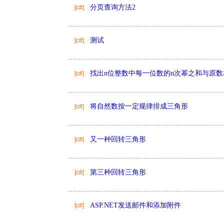
分页查询方法2
[c#]
测试
[c#]
找出n位整数中每一位数的n次幂之和与原数
[c#]
将自然数按一定规律排成三角形
[c#]
又一种回转三角形
[c#]
第三种回转三角形
[c#]
ASP.NET发送邮件和添加附件
[c#]