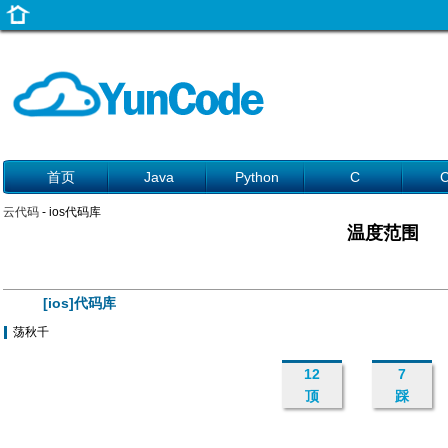
首页
Java
Python
C
云代码
- ios代码库
温度范围
[ios]代码库
荡秋千
12
7
顶
踩