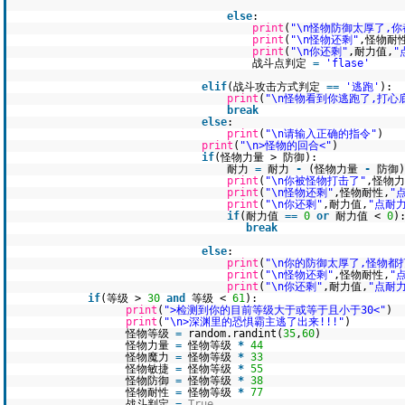
else
:
print
(
"\n怪物防御太厚了,
print
(
"\n怪物还剩"
,怪物耐
print
(
"\n你还剩"
,耐力值,
"
战斗点判定
=
'flase'
elif
(战斗攻击方式判定
=
=
'逃跑'
):
print
(
"\n怪物看到你逃跑了,打心
break
else
:
print
(
"\n请输入正确的指令"
)
print
(
"\n>怪物的回合<"
)
if
(怪物力量 > 防御):
耐力
=
耐力
-
(怪物力量
-
防御)
print
(
"\n你被怪物打击了"
,怪物
print
(
"\n怪物还剩"
,怪物耐性,
"
print
(
"\n你还剩"
,耐力值,
"点耐力
if
(耐力值
=
=
0
or
耐力值 <
0
)
break
else
:
print
(
"\n你的防御太厚了,怪物都
print
(
"\n怪物还剩"
,怪物耐性,
"
print
(
"\n你还剩"
,耐力值,
"点耐力
if
(等级 >
30
and
等级 <
61
):
print
(
">检测到你的目前等级大于或等于且小于30<"
)
print
(
"\n>深渊里的恐惧霸主逃了出来!!!"
)
怪物等级
=
random.randint(
35
,
60
)
怪物力量
=
怪物等级
*
44
怪物魔力
=
怪物等级
*
33
怪物敏捷
=
怪物等级
*
55
怪物防御
=
怪物等级
*
38
怪物耐性
=
怪物等级
*
77
战斗判定
=
True