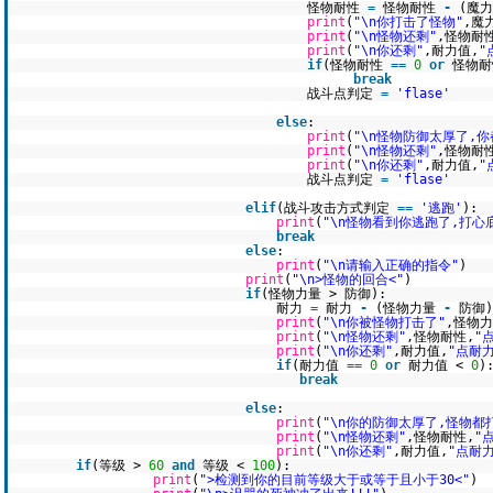
怪物耐性
=
怪物耐性
-
(魔
print
(
"\n你打击了怪物"
,魔
print
(
"\n怪物还剩"
,怪物耐
print
(
"\n你还剩"
,耐力值,
"
if
(怪物耐性
=
=
0
or
怪物耐
break
战斗点判定
=
'flase'
else
:
print
(
"\n怪物防御太厚了,
print
(
"\n怪物还剩"
,怪物耐
print
(
"\n你还剩"
,耐力值,
"
战斗点判定
=
'flase'
elif
(战斗攻击方式判定
=
=
'逃跑'
):
print
(
"\n怪物看到你逃跑了,打心
break
else
:
print
(
"\n请输入正确的指令"
)
print
(
"\n>怪物的回合<"
)
if
(怪物力量 > 防御):
耐力
=
耐力
-
(怪物力量
-
防御)
print
(
"\n你被怪物打击了"
,怪物
print
(
"\n怪物还剩"
,怪物耐性,
"
print
(
"\n你还剩"
,耐力值,
"点耐力
if
(耐力值
=
=
0
or
耐力值 <
0
)
break
else
:
print
(
"\n你的防御太厚了,怪物都
print
(
"\n怪物还剩"
,怪物耐性,
"
print
(
"\n你还剩"
,耐力值,
"点耐力
if
(等级 >
60
and
等级 <
100
):
print
(
">检测到你的目前等级大于或等于且小于30<"
)