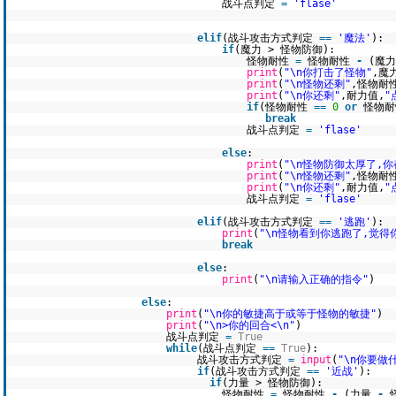
战斗点判定
=
'flase'
elif
(战斗攻击方式判定
=
=
'魔法'
):
if
(魔力 > 怪物防御):
怪物耐性
=
怪物耐性
-
(魔
print
(
"\n你打击了怪物"
,魔
print
(
"\n怪物还剩"
,怪物耐
print
(
"\n你还剩"
,耐力值,
"
if
(怪物耐性
=
=
0
or
怪物耐
break
战斗点判定
=
'flase'
else
:
print
(
"\n怪物防御太厚了,
print
(
"\n怪物还剩"
,怪物耐
print
(
"\n你还剩"
,耐力值,
"
战斗点判定
=
'flase'
elif
(战斗攻击方式判定
=
=
'逃跑'
):
print
(
"\n怪物看到你逃跑了,觉得
break
else
:
print
(
"\n请输入正确的指令"
)
else
:
print
(
"\n你的敏捷高于或等于怪物的敏捷"
)
print
(
"\n>你的回合<\n"
)
战斗点判定
=
True
while
(战斗点判定
=
=
True
):
战斗攻击方式判定
=
input
(
"\n你要做
if
(战斗攻击方式判定
=
=
'近战'
):
if
(力量 > 怪物防御):
怪物耐性
=
怪物耐性
-
(力量
-