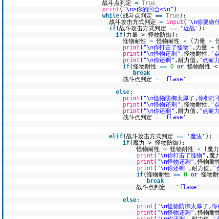
战斗点判定
=
True
print
(
"\n>你的回合<\n"
)
while
(战斗点判定
=
=
True
):
战斗攻击方式判定
=
input
(
"\n你要做
if
(战斗攻击方式判定
=
=
'近战'
):
if
(力量 > 怪物防御):
怪物耐性
=
怪物耐性
-
(力量
-
print
(
"\n你打击了怪物"
,力量
-
print
(
"\n怪物还剩"
,怪物耐性,
"
print
(
"\n你还剩"
,耐力值,
"点耐力
if
(怪物耐性
=
=
0
or
怪物耐性 
break
战斗点判定
=
'flase'
else
:
print
(
"\n怪物防御太厚了,你都打
print
(
"\n怪物还剩"
,怪物耐性,
"
print
(
"\n你还剩"
,耐力值,
"点耐力
战斗点判定
=
'flase'
elif
(战斗攻击方式判定
=
=
'魔法'
):
if
(魔力 > 怪物防御):
怪物耐性
=
怪物耐性
-
(魔
print
(
"\n你打击了怪物"
,魔
print
(
"\n怪物还剩"
,怪物耐
print
(
"\n你还剩"
,耐力值,
"
if
(怪物耐性
=
=
0
or
怪物耐
break
战斗点判定
=
'flase'
else
:
print
(
"\n怪物防御太厚了,
print
(
"\n怪物还剩"
,怪物耐