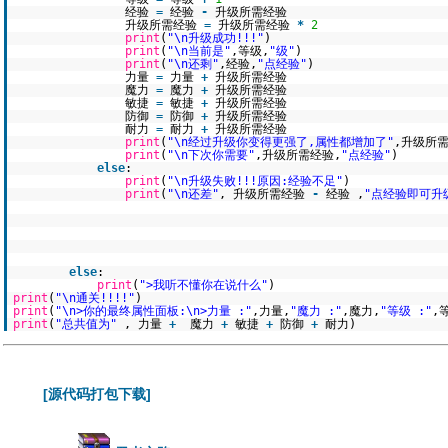
经验
=
经验
-
升级所需经验
升级所需经验
=
升级所需经验
*
2
print
(
"\n升级成功!!!"
)
print
(
"\n当前是"
,等级,
"级"
)
print
(
"\n还剩"
,经验,
"点经验"
)
力量
=
力量
+
升级所需经验
魔力
=
魔力
+
升级所需经验
敏捷
=
敏捷
+
升级所需经验
防御
=
防御
+
升级所需经验
耐力
=
耐力
+
升级所需经验
print
(
"\n经过升级你变得更强了,属性都增加了"
,升级所需
print
(
"\n下次你需要"
,升级所需经验,
"点经验"
)
else
:
print
(
"\n升级失败!!!原因:经验不足"
)
print
(
"\n还差"
, 升级所需经验
-
经验 ,
"点经验即可升
else
:
print
(
">我听不懂你在说什么"
)
print
(
"\n通关!!!!"
)
print
(
"\n>你的最终属性面板:\n>力量 :"
,力量,
"魔力 :"
,魔力,
"等级 :"
,
print
(
"总共值为"
, 力量
+
魔力
+
敏捷
+
防御
+
耐力)
[源代码打包下载]