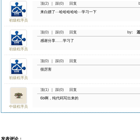
顶(2)
|
踩(0)
回复
来白嫖了···哈哈哈哈哈···学习一下
初级程序员
顶(0)
|
踩(0)
回复
by:
感谢分享……学习了
初级程序员
顶(0)
|
踩(0)
回复
很厉害
初级程序员
顶(1)
|
踩(0)
回复
6b啊，纯代码写出来的
中级程序员
发表评论：