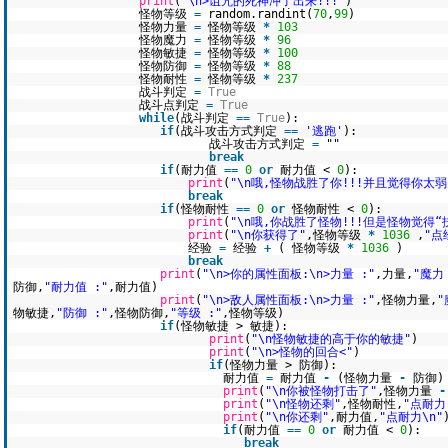
print
(
"\n>诅咒的死神冲了出来!!!"
)
怪物等级
=
random.randint(
70
,
99
)
怪物力量
=
怪物等级
*
103
怪物魔力
=
怪物等级
*
96
怪物敏捷
=
怪物等级
*
100
怪物防御
=
怪物等级
*
88
怪物耐性
=
怪物等级
*
237
战斗判定
=
True
战斗点判定
=
True
while
(战斗判定
=
=
True
):
if
(战斗攻击方式判定
=
=
'逃跑'
):
战斗攻击方式判定
=
""
break
if
(耐力值
=
=
0
or
耐力值 <
0
):
print
(
"\n哦,怪物战胜了你!!!并且觉得你太弱
break
if
(怪物耐性
=
=
0
or
怪物耐性 <
0
):
print
(
"\n哦,你战胜了怪物!!!但是怪物觉得“
print
(
"\n你获得了"
,怪物等级
*
1036
,
"点
经验
=
经验
+
( 怪物等级
*
1036
)
break
print
(
"\n>你的属性面板:\n>力量 :"
,力量,
"魔力 
防御,
"耐力值 :"
,耐力值)
print
(
"\n>敌人属性面板:\n>力量 :"
,怪物力量,
"
物敏捷,
"防御 :"
,怪物防御,
"等级 :"
,怪物等级)
if
(怪物敏捷 > 敏捷):
print
(
"\n怪物敏捷的高于你的敏捷"
)
print
(
"\n>怪物的回合<"
)
if
(怪物力量 > 防御):
耐力值
=
耐力值
-
(怪物力量
-
防御)
print
(
"\n你被怪物打击了"
,怪物力量
-
print
(
"\n怪物还剩"
,怪物耐性,
"点耐力
print
(
"\n你还剩"
,耐力值,
"点耐力\n"
if
(耐力值
=
=
0
or
耐力值 <
0
):
break