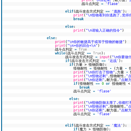
print
(
"\n你还剩"
,耐力值,
"
战斗点判定
=
'flase'
elif
(战斗攻击方式判定
=
=
'逃跑'
):
print
(
"\n怪物看到你逃跑了,觉得
break
else
:
print
(
"\n请输入正确的指令"
)
else
:
print
(
"\n你的敏捷高于或等于怪物的敏捷"
)
print
(
"\n>你的回合<\n"
)
战斗点判定
=
True
while
(战斗点判定
=
=
True
):
战斗攻击方式判定
=
input
(
"\n你要做
if
(战斗攻击方式判定
=
=
'近战'
):
if
(力量 > 怪物防御):
怪物耐性
=
怪物耐性
-
(力量
-
print
(
"\n你打击了怪物"
,力量
-
print
(
"\n怪物还剩"
,怪物耐性,
"
print
(
"\n你还剩"
,耐力值,
"点耐力
if
(怪物耐性
=
=
0
or
怪物耐性 
break
战斗点判定
=
'flase'
else
:
print
(
"\n怪物防御太厚了,你都打
print
(
"\n怪物还剩"
,怪物耐性,
"
print
(
"\n你还剩"
,耐力值,
"点耐力
战斗点判定
=
'flase'
elif
(战斗攻击方式判定
=
=
'魔法'
):
if
(魔力 > 怪物防御):