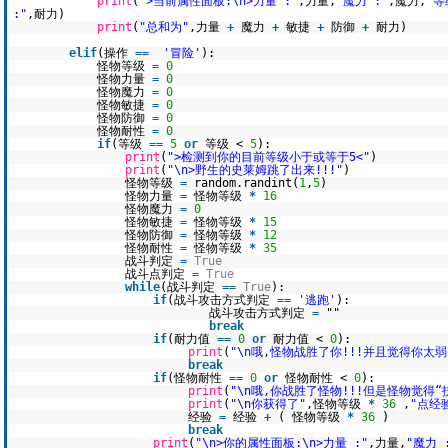
print
(
">当前属性面板:\n>力量 :"
,力量,
"魔力 :"
,魔力,
"等
:"
,耐力)
print
(
"总和为"
,力量
+
魔力
+
敏捷
+
防御
+
耐力)
elif
(操作
=
=
'冒险'
):
怪物等级
=
0
怪物力量
=
0
怪物魔力
=
0
怪物敏捷
=
0
怪物防御
=
0
怪物耐性
=
0
if
(等级
=
=
5
or
等级 <
5
):
print
(
">检测到你的目前等级小于或等于5<"
)
print
(
"\n>野生的史莱姆跳了出来!!!"
)
怪物等级
=
random.randint(
1
,
5
)
怪物力量
=
怪物等级
*
16
怪物魔力
=
0
怪物敏捷
=
怪物等级
*
15
怪物防御
=
怪物等级
*
12
怪物耐性
=
怪物等级
*
35
战斗判定
=
True
战斗点判定
=
True
while
(战斗判定
=
=
True
):
if
(战斗攻击方式判定
=
=
'逃跑'
):
战斗攻击方式判定
=
""
break
if
(耐力值
=
=
0
or
耐力值 <
0
):
print
(
"\n哦,怪物战胜了你!!!并且觉得你太弱
break
if
(怪物耐性
=
=
0
or
怪物耐性 <
0
):
print
(
"\n哦,你战胜了怪物!!!但是怪物觉得“
print
(
"\n你获得了"
,怪物等级
*
36
,
"点经验
经验
=
经验
+
( 怪物等级
*
36
)
break
print
(
"\n>你的属性面板:\n>力量 :"
,力量,
"魔力 