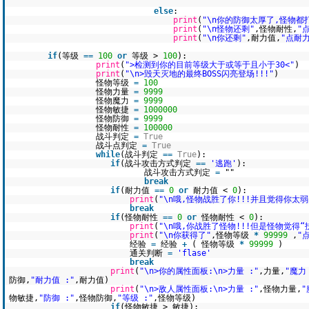
else
:
print
(
"\n你的防御太厚了,怪物都
print
(
"\n怪物还剩"
,怪物耐性,
"
print
(
"\n你还剩"
,耐力值,
"点耐力
if
(等级
=
=
100
or
等级 >
100
):
print
(
">检测到你的目前等级大于或等于且小于30<"
)
print
(
"\n>毁天灭地的最终BOSS闪亮登场!!!"
)
怪物等级
=
100
怪物力量
=
9999
怪物魔力
=
9999
怪物敏捷
=
1000000
怪物防御
=
9999
怪物耐性
=
100000
战斗判定
=
True
战斗点判定
=
True
while
(战斗判定
=
=
True
):
if
(战斗攻击方式判定
=
=
'逃跑'
):
战斗攻击方式判定
=
""
break
if
(耐力值
=
=
0
or
耐力值 <
0
):
print
(
"\n哦,怪物战胜了你!!!并且觉得你太弱
break
if
(怪物耐性
=
=
0
or
怪物耐性 <
0
):
print
(
"\n哦,你战胜了怪物!!!但是怪物觉得“
print
(
"\n你获得了"
,怪物等级
*
99999
,
"
经验
=
经验
+
( 怪物等级
*
99999
)
通关判断
=
'flase'
break
print
(
"\n>你的属性面板:\n>力量 :"
,力量,
"魔力 
防御,
"耐力值 :"
,耐力值)
print
(
"\n>敌人属性面板:\n>力量 :"
,怪物力量,
"
物敏捷,
"防御 :"
,怪物防御,
"等级 :"
,怪物等级)
if
(怪物敏捷 > 敏捷):