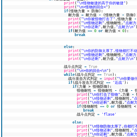
print
(
"\n怪物敏捷的高于你的敏捷"
)
print
(
"\n>怪物的回合<"
)
if
(怪物力量 > 防御):
耐力值
=
耐力值
-
(怪物力量
-
防御)
print
(
"\n你被怪物打击了"
,怪物力量
-
print
(
"\n怪物还剩"
,怪物耐性,
"点耐力
print
(
"\n你还剩"
,耐力值,
"点耐力\n"
if
(耐力值
=
=
0
or
耐力值 <
0
):
break
else
:
print
(
"\n你的防御太厚了,怪物都打不动
print
(
"\n怪物还剩"
,怪物耐性,
"点耐力
print
(
"\n你还剩"
,耐力值,
"点耐力\n"
战斗点判定
=
True
print
(
"\n>你的回合<\n"
)
while
(战斗点判定
=
=
True
):
战斗攻击方式判定
=
input
(
"\n你要做
if
(战斗攻击方式判定
=
=
'近战'
):
if
(力量 > 怪物防御):
怪物耐性
=
怪物耐性
-
(力量
-
print
(
"\n你打击了怪物"
,力量
-
print
(
"\n怪物还剩"
,怪物耐性,
"
print
(
"\n你还剩"
,耐力值,
"点耐力
if
(怪物耐性
=
=
0
or
怪物耐性 
break
战斗点判定
=
'flase'
else
:
print
(
"\n怪物防御太厚了,你都打
print
(
"\n怪物还剩"
,怪物耐性,
"
print
(
"\n你还剩"
,耐力值,
"点耐力