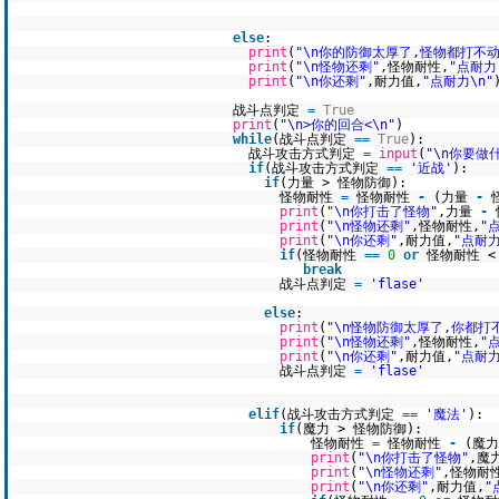
else
:
print
(
"\n你的防御太厚了,怪物都打不动
print
(
"\n怪物还剩"
,怪物耐性,
"点耐力
print
(
"\n你还剩"
,耐力值,
"点耐力\n"
战斗点判定
=
True
print
(
"\n>你的回合<\n"
)
while
(战斗点判定
=
=
True
):
战斗攻击方式判定
=
input
(
"\n你要做
if
(战斗攻击方式判定
=
=
'近战'
):
if
(力量 > 怪物防御):
怪物耐性
=
怪物耐性
-
(力量
-
print
(
"\n你打击了怪物"
,力量
-
print
(
"\n怪物还剩"
,怪物耐性,
"
print
(
"\n你还剩"
,耐力值,
"点耐力
if
(怪物耐性
=
=
0
or
怪物耐性 
break
战斗点判定
=
'flase'
else
:
print
(
"\n怪物防御太厚了,你都打
print
(
"\n怪物还剩"
,怪物耐性,
"
print
(
"\n你还剩"
,耐力值,
"点耐力
战斗点判定
=
'flase'
elif
(战斗攻击方式判定
=
=
'魔法'
):
if
(魔力 > 怪物防御):
怪物耐性
=
怪物耐性
-
(魔
print
(
"\n你打击了怪物"
,魔
print
(
"\n怪物还剩"
,怪物耐
print
(
"\n你还剩"
,耐力值,
"