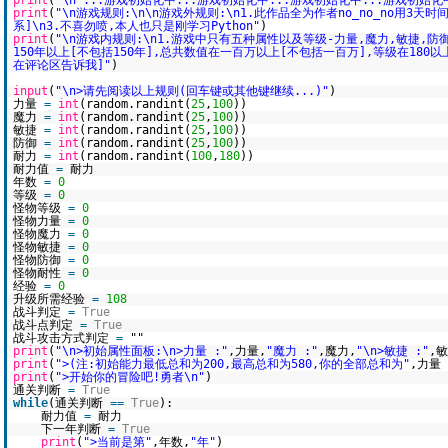
print
(
"\n ...游戏初始化中...游戏初始化中...游戏初始化中...游戏初始化
print
(
"\n游戏规则:\n\n游戏外规则:\n1.此作品全为作者no_no_no用3
系]\n3.不喜勿喷,本人也只是刚学习Python"
)
print
(
"\n游戏内规则:\n1.游戏中只有五种属性以及等级-力量,魔力,敏捷,防
150年以上[不包括150年],总共数值在一百万以上[不包括一百万],等级在180以
在评论区告诉我]"
)
input
(
"\n>请先阅读以上规则(回车键或其他键继续...)"
)
力量
=
int
(random.randint(
25
,
100
))
魔力
=
int
(random.randint(
25
,
100
))
敏捷
=
int
(random.randint(
25
,
100
))
防御
=
int
(random.randint(
25
,
100
))
耐力
=
int
(random.randint(
100
,
180
))
耐力值
=
耐力
年数
=
0
等级
=
0
怪物等级
=
0
怪物力量
=
0
怪物魔力
=
0
怪物敏捷
=
0
怪物防御
=
0
怪物耐性
=
0
经验
=
0
升级所需经验
=
108
战斗判定
=
True
战斗点判定
=
True
战斗攻击方式判定
=
""
print
(
"\n>初始属性面板:\n>力量 :"
,力量,
"魔力 :"
,魔力,
"\n>敏捷 :"
,敏
print
(
">(注:初始能力最低总和为200,最高总和为580,你的全部总和为"
,力量
print
(
">开始你的冒险吧!勇者\n"
)
通关判断
=
True
while
(通关判断
=
=
True
):
耐力值
=
耐力
下一年判断
=
True
print
(
">当前是第"
,年数,
"年"
)