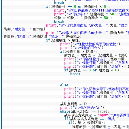
break
if
(怪物耐性
=
=
0
or
怪物耐性 <
0
):
print
(
"\n哦,你战胜了怪物!!!但是怪物觉得“
print
(
"\n你获得了"
,怪物等级
*
58
,
"点经验
经验
=
经验
+
( 怪物等级
*
58
)
break
print
(
"\n>你的属性面板:\n>力量 :"
,力量,
"魔力 
防御,
"耐力值 :"
,耐力值)
print
(
"\n>敌人属性面板:\n>力量 :"
,怪物力量,
"
物敏捷,
"防御 :"
,怪物防御,
"等级 :"
,怪物等级)
if
(怪物敏捷 > 敏捷):
print
(
"\n怪物敏捷的高于你的敏捷"
)
print
(
"\n>怪物的回合<"
)
if
(怪物力量 > 防御):
耐力值
=
耐力值
-
(怪物力量
-
防御)
print
(
"\n你被怪物打击了"
,怪物力量
-
print
(
"\n怪物还剩"
,怪物耐性,
"点耐力
print
(
"\n你还剩"
,耐力值,
"点耐力\n"
if
(耐力值
=
=
0
or
耐力值 <
0
):
break
else
:
print
(
"\n你的防御太厚了,怪物都打不动
print
(
"\n怪物还剩"
,怪物耐性,
"点耐力
print
(
"\n你还剩"
,耐力值,
"点耐力\n"
战斗点判定
=
True
print
(
"\n>你的回合<\n"
)
while
(战斗点判定
=
=
True
):
战斗攻击方式判定
=
input
(
"\n你要做
if
(战斗攻击方式判定
=
=
'近战'
):
if
(力量 > 怪物防御):
怪物耐性
=
怪物耐性
-
(力量
-