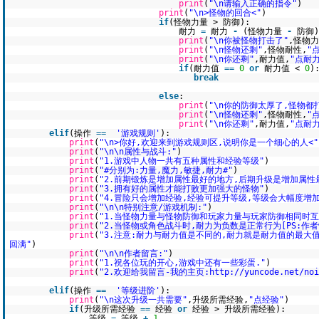
print
(
"\n请输入正确的指令"
)
print
(
"\n>怪物的回合<"
)
if
(怪物力量 > 防御):
耐力
=
耐力
-
(怪物力量
-
防御)
print
(
"\n你被怪物打击了"
,怪物
print
(
"\n怪物还剩"
,怪物耐性,
"
print
(
"\n你还剩"
,耐力值,
"点耐力
if
(耐力值
=
=
0
or
耐力值 <
0
)
break
else
:
print
(
"\n你的防御太厚了,怪物都
print
(
"\n怪物还剩"
,怪物耐性,
"
print
(
"\n你还剩"
,耐力值,
"点耐力
elif
(操作
=
=
'游戏规则'
):
print
(
"\n>你好,欢迎来到游戏规则区,说明你是一个细心的人<"
print
(
"\n\n属性与战斗:"
)
print
(
"1.游戏中人物一共有五种属性和经验等级"
)
print
(
"#分别为:力量,魔力,敏捷,耐力#"
)
print
(
"2.前期锻炼是增加属性最好的地方,后期升级是增加属性
print
(
"3.拥有好的属性才能打败更加强大的怪物"
)
print
(
"4.冒险只会增加经验,经验可提升等级,等级会大幅度增加
print
(
"\n\n特别注意/游戏机制:"
)
print
(
"1.当怪物力量与怪物防御和玩家力量与玩家防御相同时
print
(
"2.当怪物或角色战斗时,耐力为负数是正常行为[PS:作
print
(
"3.注意:耐力与耐力值是不同的,耐力就是耐力值的最大
回满"
)
print
(
"\n\n作者留言:"
)
print
(
"1.祝各位玩的开心,游戏中还有一些彩蛋."
)
print
(
"2.欢迎给我留言-我的主页:http://yuncode.net/noi
elif
(操作
=
=
'等级进阶'
):
print
(
"\n这次升级一共需要"
,升级所需经验,
"点经验"
)
if
(升级所需经验
=
=
经验
or
经验 > 升级所需经验):
等级
=
等级
+
1