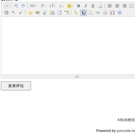
AI绘画教程
Powered by
yuncode.ne