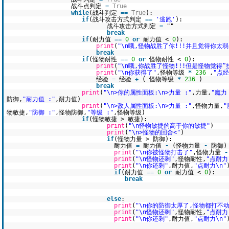
战斗点判定
=
True
while
(战斗判定
=
=
True
):
if
(战斗攻击方式判定
=
=
'逃跑'
):
战斗攻击方式判定
=
""
break
if
(耐力值
=
=
0
or
耐力值 <
0
):
print
(
"\n哦,怪物战胜了你!!!并且觉得你太弱
break
if
(怪物耐性
=
=
0
or
怪物耐性 <
0
):
print
(
"\n哦,你战胜了怪物!!!但是怪物觉得“
print
(
"\n你获得了"
,怪物等级
*
236
,
"点经
经验
=
经验
+
( 怪物等级
*
236
)
break
print
(
"\n>你的属性面板:\n>力量 :"
,力量,
"魔力 
防御,
"耐力值 :"
,耐力值)
print
(
"\n>敌人属性面板:\n>力量 :"
,怪物力量,
"
物敏捷,
"防御 :"
,怪物防御,
"等级 :"
,怪物等级)
if
(怪物敏捷 > 敏捷):
print
(
"\n怪物敏捷的高于你的敏捷"
)
print
(
"\n>怪物的回合<"
)
if
(怪物力量 > 防御):
耐力值
=
耐力值
-
(怪物力量
-
防御)
print
(
"\n你被怪物打击了"
,怪物力量
-
print
(
"\n怪物还剩"
,怪物耐性,
"点耐力
print
(
"\n你还剩"
,耐力值,
"点耐力\n"
if
(耐力值
=
=
0
or
耐力值 <
0
):
break
else
:
print
(
"\n你的防御太厚了,怪物都打不动
print
(
"\n怪物还剩"
,怪物耐性,
"点耐力
print
(
"\n你还剩"
,耐力值,
"点耐力\n"