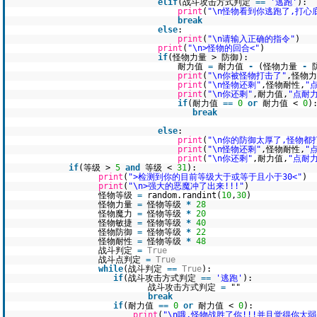
elif
(战斗攻击方式判定
=
=
'逃跑'
):
print
(
"\n怪物看到你逃跑了,打心
break
else
:
print
(
"\n请输入正确的指令"
)
print
(
"\n>怪物的回合<"
)
if
(怪物力量 > 防御):
耐力值
=
耐力值
-
(怪物力量
-
print
(
"\n你被怪物打击了"
,怪物
print
(
"\n怪物还剩"
,怪物耐性,
"
print
(
"\n你还剩"
,耐力值,
"点耐力
if
(耐力值
=
=
0
or
耐力值 <
0
)
break
else
:
print
(
"\n你的防御太厚了,怪物都
print
(
"\n怪物还剩"
,怪物耐性,
"
print
(
"\n你还剩"
,耐力值,
"点耐力
if
(等级 >
5
and
等级 <
31
):
print
(
">检测到你的目前等级大于或等于且小于30<"
)
print
(
"\n>强大的恶魔冲了出来!!!"
)
怪物等级
=
random.randint(
10
,
30
)
怪物力量
=
怪物等级
*
28
怪物魔力
=
怪物等级
*
20
怪物敏捷
=
怪物等级
*
40
怪物防御
=
怪物等级
*
22
怪物耐性
=
怪物等级
*
48
战斗判定
=
True
战斗点判定
=
True
while
(战斗判定
=
=
True
):
if
(战斗攻击方式判定
=
=
'逃跑'
):
战斗攻击方式判定
=
""
break
if
(耐力值
=
=
0
or
耐力值 <
0
):
print
(
"\n哦,怪物战胜了你!!!并且觉得你太弱