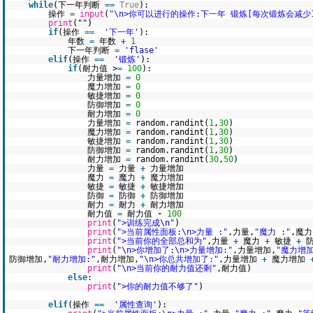
while
(下一年判断
=
=
True
):
操作
=
input
(
"\n>你可以进行的操作:下一年 锻炼[每次锻炼会减少1
print
("")
if
(操作
=
=
'下一年'
):
年数
=
年数
+
1
下一年判断
=
'flase'
elif
(操作
=
=
'锻炼'
):
if
(耐力值 >
=
100
):
力量增加
=
0
魔力增加
=
0
敏捷增加
=
0
防御增加
=
0
耐力增加
=
0
力量增加
=
random.randint(
1
,
30
)
魔力增加
=
random.randint(
1
,
30
)
敏捷增加
=
random.randint(
1
,
30
)
防御增加
=
random.randint(
1
,
30
)
耐力增加
=
random.randint(
30
,
50
)
力量
=
力量
+
力量增加
魔力
=
魔力
+
魔力增加
敏捷
=
敏捷
+
敏捷增加
防御
=
防御
+
防御增加
耐力
=
耐力
+
耐力增加
耐力值
=
耐力值
-
100
print
(
">训练完成\n"
)
print
(
">当前属性面板:\n>力量 :"
,力量,
"魔力 :"
,魔力
print
(
">当前你的全部总和为"
,力量
+
魔力
+
敏捷
+
print
(
"\n>你增加了:\n>力量增加:"
,力量增加,
"魔力增加
防御增加,
"耐力增加:"
,耐力增加,
"\n>你总共增加了:"
,力量增加
+
魔力增加
print
(
"\n>当前你的耐力值还剩"
,耐力值)
else
:
print
(
">你的耐力值不够了"
)
elif
(操作
=
=
'属性查询'
):