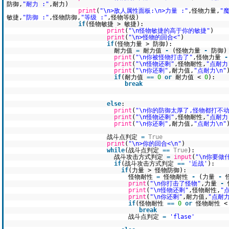
防御,
"耐力 :"
,耐力)
print
(
"\n>敌人属性面板:\n>力量 :"
,怪物力量,
"魔
敏捷,
"防御 :"
,怪物防御,
"等级 :"
,怪物等级)
if
(怪物敏捷 > 敏捷):
print
(
"\n怪物敏捷的高于你的敏捷"
)
print
(
"\n>怪物的回合<"
)
if
(怪物力量 > 防御):
耐力值
=
耐力值
-
(怪物力量
-
防御)
print
(
"\n你被怪物打击了"
,怪物力量
-
print
(
"\n怪物还剩"
,怪物耐性,
"点耐力
print
(
"\n你还剩"
,耐力值,
"点耐力\n"
if
(耐力值
=
=
0
or
耐力值 <
0
):
break
else
:
print
(
"\n你的防御太厚了,怪物都打不动
print
(
"\n怪物还剩"
,怪物耐性,
"点耐力
print
(
"\n你还剩"
,耐力值,
"点耐力\n"
战斗点判定
=
True
print
(
"\n>你的回合<\n"
)
while
(战斗点判定
=
=
True
):
战斗攻击方式判定
=
input
(
"\n你要做
if
(战斗攻击方式判定
=
=
'近战'
):
if
(力量 > 怪物防御):
怪物耐性
=
怪物耐性
-
(力量
-
print
(
"\n你打击了怪物"
,力量
-
print
(
"\n怪物还剩"
,怪物耐性,
"
print
(
"\n你还剩"
,耐力值,
"点耐力
if
(怪物耐性
=
=
0
or
怪物耐性 
break
战斗点判定
=
'flase'