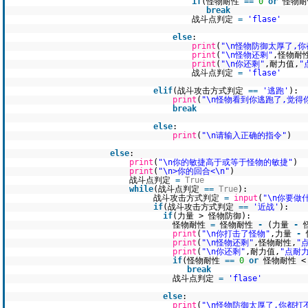
if
(怪物耐性
=
=
0
or
怪物耐
break
战斗点判定
=
'flase'
else
:
print
(
"\n怪物防御太厚了,
print
(
"\n怪物还剩"
,怪物耐
print
(
"\n你还剩"
,耐力值,
"
战斗点判定
=
'flase'
elif
(战斗攻击方式判定
=
=
'逃跑'
):
print
(
"\n怪物看到你逃跑了,觉得
break
else
:
print
(
"\n请输入正确的指令"
)
else
:
print
(
"\n你的敏捷高于或等于怪物的敏捷"
)
print
(
"\n>你的回合<\n"
)
战斗点判定
=
True
while
(战斗点判定
=
=
True
):
战斗攻击方式判定
=
input
(
"\n你要做
if
(战斗攻击方式判定
=
=
'近战'
):
if
(力量 > 怪物防御):
怪物耐性
=
怪物耐性
-
(力量
-
print
(
"\n你打击了怪物"
,力量
-
print
(
"\n怪物还剩"
,怪物耐性,
"
print
(
"\n你还剩"
,耐力值,
"点耐力
if
(怪物耐性
=
=
0
or
怪物耐性 
break
战斗点判定
=
'flase'
else
:
print
(
"\n怪物防御太厚了,你都打