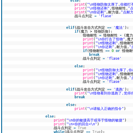
else
:
print
(
"\n怪物防御太厚了,你都打
print
(
"\n怪物还剩"
,怪物耐性,
"
print
(
"\n你还剩"
,耐力值,
"点耐力
战斗点判定
=
'flase'
elif
(战斗攻击方式判定
=
=
'魔法'
):
if
(魔力 > 怪物防御):
怪物耐性
=
怪物耐性
-
(魔
print
(
"\n你打击了怪物"
,魔
print
(
"\n怪物还剩"
,怪物耐
print
(
"\n你还剩"
,耐力值,
"
if
(怪物耐性
=
=
0
or
怪物耐
break
战斗点判定
=
'flase'
else
:
print
(
"\n怪物防御太厚了,
print
(
"\n怪物还剩"
,怪物耐
print
(
"\n你还剩"
,耐力值,
"
战斗点判定
=
'flase'
elif
(战斗攻击方式判定
=
=
'逃跑'
):
print
(
"\n怪物看到你逃跑了,觉得
break
else
:
print
(
"\n请输入正确的指令"
)
else
:
print
(
"\n你的敏捷高于或等于怪物的敏捷"
)
print
(
"\n>你的回合<\n"
)
战斗点判定
=
True
while
(战斗点判定
=
=
True
):