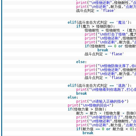
print
(
"\n怪物还剩"
,怪物耐性,
"
print
(
"\n你还剩"
,耐力值,
"点耐力
战斗点判定
=
'flase'
elif
(战斗攻击方式判定
=
=
'魔法'
):
if
(魔力 > 怪物防御):
怪物耐性
=
怪物耐性
-
(魔
print
(
"\n你打击了怪物"
,魔
print
(
"\n怪物还剩"
,怪物耐
print
(
"\n你还剩"
,耐力值,
"
if
(怪物耐性
=
=
0
or
怪物耐
break
战斗点判定
=
'flase'
else
:
print
(
"\n怪物防御太厚了,
print
(
"\n怪物还剩"
,怪物耐
print
(
"\n你还剩"
,耐力值,
"
战斗点判定
=
'flase'
elif
(战斗攻击方式判定
=
=
'逃跑'
):
print
(
"\n怪物看到你逃跑了,打心
break
else
:
print
(
"\n请输入正确的指令"
)
print
(
"\n>怪物的回合<"
)
if
(怪物力量 > 防御):
耐力
=
耐力
-
(怪物力量
-
防御)
print
(
"\n你被怪物打击了"
,怪物
print
(
"\n怪物还剩"
,怪物耐性,
"
print
(
"\n你还剩"
,耐力值,
"点耐力
if
(耐力值
=
=
0
or
耐力值 <
0
)
break