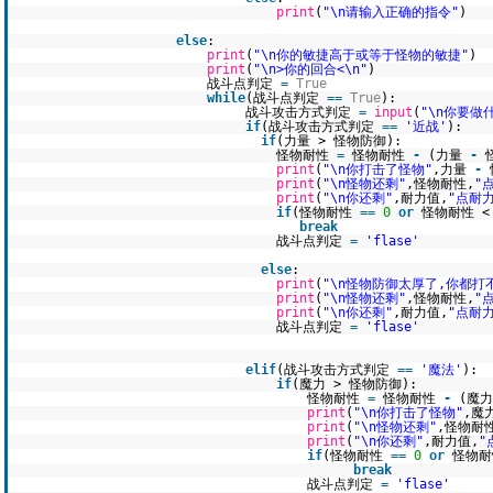
print
(
"\n请输入正确的指令"
)
else
:
print
(
"\n你的敏捷高于或等于怪物的敏捷"
)
print
(
"\n>你的回合<\n"
)
战斗点判定
=
True
while
(战斗点判定
=
=
True
):
战斗攻击方式判定
=
input
(
"\n你要做
if
(战斗攻击方式判定
=
=
'近战'
):
if
(力量 > 怪物防御):
怪物耐性
=
怪物耐性
-
(力量
-
print
(
"\n你打击了怪物"
,力量
-
print
(
"\n怪物还剩"
,怪物耐性,
"
print
(
"\n你还剩"
,耐力值,
"点耐力
if
(怪物耐性
=
=
0
or
怪物耐性 
break
战斗点判定
=
'flase'
else
:
print
(
"\n怪物防御太厚了,你都打
print
(
"\n怪物还剩"
,怪物耐性,
"
print
(
"\n你还剩"
,耐力值,
"点耐力
战斗点判定
=
'flase'
elif
(战斗攻击方式判定
=
=
'魔法'
):
if
(魔力 > 怪物防御):
怪物耐性
=
怪物耐性
-
(魔
print
(
"\n你打击了怪物"
,魔
print
(
"\n怪物还剩"
,怪物耐
print
(
"\n你还剩"
,耐力值,
"
if
(怪物耐性
=
=
0
or
怪物耐
break
战斗点判定
=
'flase'