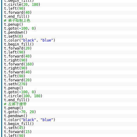
t.begin_fill()
t.circle(
20
,
180
)
t.left(
90
)
t.forward(
40
)
t.end_fill()
# 裤子绘制上色
t.penup()
t.goto(
-
100
,
0
)
t.pendown()
t.seth(
0
)
t.color(
"black"
,
"blue"
)
t.begin_fill()
t.forward(
20
)
t.left(
90
)
t.forward(
40
)
t.right(
90
)
t.forward(
160
)
t.right(
90
)
t.forward(
40
)
t.left(
90
)
t.forward(
20
)
t.seth(
270
)
t.penup()
t.goto(
-
100
,
0
)
t.circle(
100
,
180
)
t.end_fill()
# 左裤子腰带
t.penup()
t.goto(
-
70
,
20
)
t.pendown()
t.color(
"black"
,
"blue"
)
t.begin_fill()
t.seth(
45
)
t.forward(
15
)
t.left(
90
)