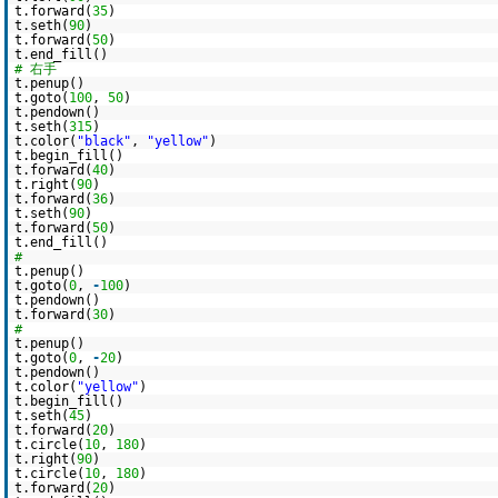
t.forward(
35
)
t.seth(
90
)
t.forward(
50
)
t.end_fill()
# 右手
t.penup()
t.goto(
100
,
50
)
t.pendown()
t.seth(
315
)
t.color(
"black"
,
"yellow"
)
t.begin_fill()
t.forward(
40
)
t.right(
90
)
t.forward(
36
)
t.seth(
90
)
t.forward(
50
)
t.end_fill()
#
t.penup()
t.goto(
0
,
-
100
)
t.pendown()
t.forward(
30
)
#
t.penup()
t.goto(
0
,
-
20
)
t.pendown()
t.color(
"yellow"
)
t.begin_fill()
t.seth(
45
)
t.forward(
20
)
t.circle(
10
,
180
)
t.right(
90
)
t.circle(
10
,
180
)
t.forward(
20
)