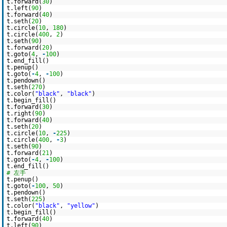
t.forward(
30
)
t.left(
90
)
t.forward(
40
)
t.seth(
20
)
t.circle(
10
,
180
)
t.circle(
400
,
2
)
t.seth(
90
)
t.forward(
20
)
t.goto(
4
,
-
100
)
t.end_fill()
t.penup()
t.goto(
-
4
,
-
100
)
t.pendown()
t.seth(
270
)
t.color(
"black"
,
"black"
)
t.begin_fill()
t.forward(
30
)
t.right(
90
)
t.forward(
40
)
t.seth(
20
)
t.circle(
10
,
-
225
)
t.circle(
400
,
-
3
)
t.seth(
90
)
t.forward(
21
)
t.goto(
-
4
,
-
100
)
t.end_fill()
# 左手
t.penup()
t.goto(
-
100
,
50
)
t.pendown()
t.seth(
225
)
t.color(
"black"
,
"yellow"
)
t.begin_fill()
t.forward(
40
)
t.left(
90
)