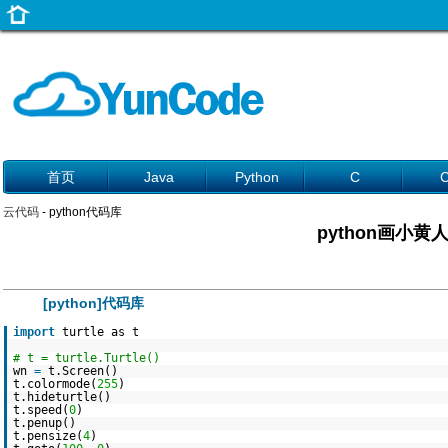
首页
Java
Python
C
云代码
- python代码库
python画小黄
[python]代码库
import
turtle as t
# t = turtle.Turtle()
wn
=
t.Screen()
t.colormode(
255
)
t.hideturtle()
t.speed(
0
)
t.penup()
t.pensize(
4
)