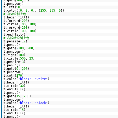
t.goto(
100
,
0
)
t.pendown()
t.left(
90
)
t.color((
0
,
0
,
0
), (
255
,
255
,
0
))
# 身体绘制上色
t.begin_fill()
t.forward(
200
)
t.circle(
100
,
180
)
t.forward(
200
)
t.circle(
100
,
180
)
t.end_fill()
# 右眼睛绘制上色
t.pensize(
12
)
t.penup()
t.goto(
-
100
,
200
)
t.pendown()
t.right(
100
)
t.circle(
500
,
23
)
t.pensize(
3
)
t.penup()
t.goto(
0
,
200
)
t.pendown()
t.seth(
270
)
t.color(
"black"
,
"white"
)
t.begin_fill()
t.circle(
30
)
t.end_fill()
t.penup()
t.goto(
15
,
200
)
t.pendown()
t.color(
"black"
,
"black"
)
t.begin_fill()
t.circle(
15
)
t.end_fill()
t.penup()