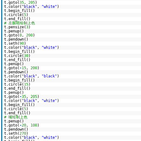
t.goto(
35
,
205
)
t.color(
"black"
,
"white"
)
t.begin_fill()
t.circle(
5
)
t.end_fill()
# 左眼睛绘制上色
t.pensize(
3
)
t.penup()
t.goto(
0
,
200
)
t.pendown()
t.seth(
90
)
t.color(
"black"
,
"white"
)
t.begin_fill()
t.circle(
30
)
t.end_fill()
t.penup()
t.goto(
-
15
,
200
)
t.pendown()
t.color(
"black"
,
"black"
)
t.begin_fill()
t.circle(
15
)
t.end_fill()
t.penup()
t.goto(
-
35
,
205
)
t.color(
"black"
,
"white"
)
t.begin_fill()
t.circle(
5
)
t.end_fill()
# 嘴绘制上色
t.penup()
t.goto(
-
20
,
100
)
t.pendown()
t.seth(
270
)
t.color(
"black"
,
"white"
)