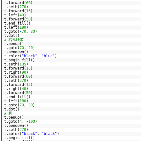
t.forward(
60
)
t.seth(
270
)
t.forward(
15
)
t.left(
40
)
t.forward(
50
)
t.end_fill()
t.left(
180
)
t.goto(
-
70
,
30
)
t.dot()
# 右裤腰带
t.penup()
t.goto(
70
,
20
)
t.pendown()
t.color(
"black"
,
"blue"
)
t.begin_fill()
t.seth(
135
)
t.forward(
15
)
t.right(
90
)
t.forward(
60
)
t.seth(
270
)
t.forward(
15
)
t.right(
40
)
t.forward(
50
)
t.end_fill()
t.left(
180
)
t.goto(
70
,
30
)
t.dot()
# 脚
t.penup()
t.goto(
4
,
-
100
)
t.pendown()
t.seth(
270
)
t.color(
"black"
,
"black"
)
t.begin_fill()