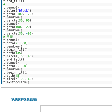
t.end_fill()
#
t.penup()
t.color(
"black"
)
t.goto(
-
100
,
-
20
)
t.pendown()
t.circle(
30
,
90
)
t.penup()
t.goto(
100
,
-
20
)
t.pendown()
t.circle(
30
,
-
90
)
# 头顶
t.penup()
t.goto(
2
,
300
)
t.pendown()
t.begin_fill()
t.seth(
135
)
t.circle(
100
,
40
)
t.end_fill()
t.penup()
t.goto(
2
,
300
)
t.pendown()
t.begin_fill()
t.seth(
45
)
t.circle(
100
,
40
)
t.exitonclick()
[代码运行效果截图]