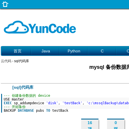
首页
Java
Python
C
云代码
- sql代码库
mysql 备份数据
[sql]代码库
--- 创建备份数据的 device
USE master
EXEC
sp_addumpdevice
'disk'
,
'testBack'
,
'c:\mssqlBackup\datab
--- 开始备份
BACKUP
DATABASE
pubs
TO
testBack
16
0