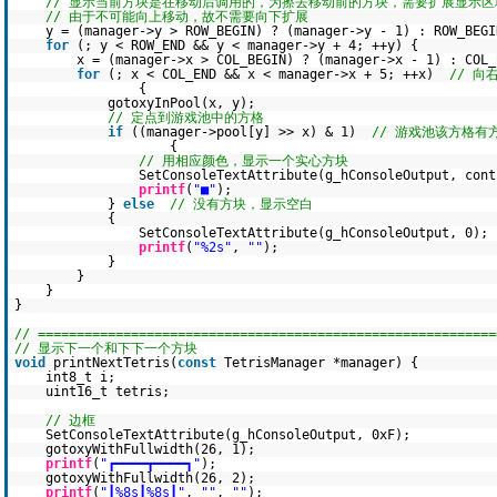
// 显示当前方块是在移动后调用的，为擦去移动前的方块，需要扩展显示区
// 由于不可能向上移动，故不需要向下扩展
y = (manager->y > ROW_BEGIN) ? (manager->y - 1) : ROW_BE
for
(; y < ROW_END && y < manager->y + 4; ++y) {
x = (manager->x > COL_BEGIN) ? (manager->x - 1) : CO
for
(; x < COL_END && x < manager->x + 5; ++x)
// 向
{
gotoxyInPool(x, y);
// 定点到游戏池中的方格
if
((manager->pool[y] >> x) & 1)
// 游戏池该方格有
{
// 用相应颜色，显示一个实心方块
SetConsoleTextAttribute(g_hConsoleOutput, cont
printf
(
"■"
);
}
else
// 没有方块，显示空白
{
SetConsoleTextAttribute(g_hConsoleOutput, 0);
printf
(
"%2s"
,
""
);
}
}
}
}
// ===========================================================
// 显示下一个和下下一个方块
void
printNextTetris(
const
TetrisManager *manager) {
int8_t i;
uint16_t tetris;
// 边框
SetConsoleTextAttribute(g_hConsoleOutput, 0xF);
gotoxyWithFullwidth(26, 1);
printf
(
"┏━━━━┳━━━━┓"
);
gotoxyWithFullwidth(26, 2);
printf
(
"┃%8s┃%8s┃"
,
""
,
""
);