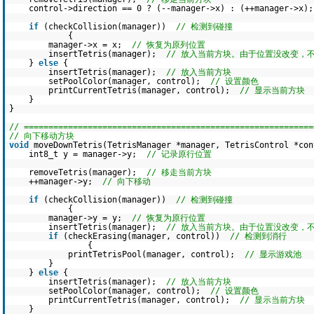
control->direction == 0 ? (--manager->x) : (++manager->x
if
(checkCollision(manager))
// 检测到碰撞
{
manager->x = x;
// 恢复为原列位置
insertTetris(manager);
// 放入当前方块。由于位置没改变，
}
else
{
insertTetris(manager);
// 放入当前方块
setPoolColor(manager, control);
// 设置颜色
printCurrentTetris(manager, control);
// 显示当前方块
}
}
// ===========================================================
// 向下移动方块
void
moveDownTetris(TetrisManager *manager, TetrisControl *con
int8_t y = manager->y;
// 记录原行位置
removeTetris(manager);
// 移走当前方块
++manager->y;
// 向下移动
if
(checkCollision(manager))
// 检测到碰撞
{
manager->y = y;
// 恢复为原行位置
insertTetris(manager);
// 放入当前方块。由于位置没改变，
if
(checkErasing(manager, control))
// 检测到消行
{
printTetrisPool(manager, control);
// 显示游戏池
}
}
else
{
insertTetris(manager);
// 放入当前方块
setPoolColor(manager, control);
// 设置颜色
printCurrentTetris(manager, control);
// 显示当前方块
}