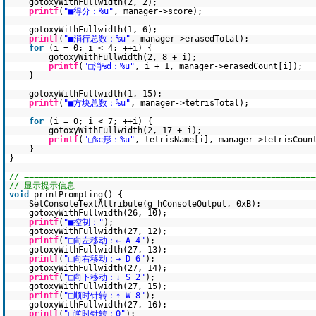
gotoxyWithFullwidth(2, 2);
printf
(
"■得分：%u"
, manager->score);
gotoxyWithFullwidth(1, 6);
printf
(
"■消行总数：%u"
, manager->erasedTotal);
for
(i = 0; i < 4; ++i) {
gotoxyWithFullwidth(2, 8 + i);
printf
(
"□消%d：%u"
, i + 1, manager->erasedCount[i]);
}
gotoxyWithFullwidth(1, 15);
printf
(
"■方块总数：%u"
, manager->tetrisTotal);
for
(i = 0; i < 7; ++i) {
gotoxyWithFullwidth(2, 17 + i);
printf
(
"□%c形：%u"
, tetrisName[i], manager->tetrisCoun
}
}
// ===========================================================
// 显示提示信息
void
printPrompting() {
SetConsoleTextAttribute(g_hConsoleOutput, 0xB);
gotoxyWithFullwidth(26, 10);
printf
(
"■控制："
);
gotoxyWithFullwidth(27, 12);
printf
(
"□向左移动：← A 4"
);
gotoxyWithFullwidth(27, 13);
printf
(
"□向右移动：→ D 6"
);
gotoxyWithFullwidth(27, 14);
printf
(
"□向下移动：↓ S 2"
);
gotoxyWithFullwidth(27, 15);
printf
(
"□顺时针转：↑ W 8"
);
gotoxyWithFullwidth(27, 16);
printf
(
"□逆时针转：0"
);