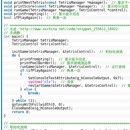
void
printNextTetris(
const
TetrisManager *manager);
// 显示
void
printScore(
const
TetrisManager *manager);
// 显示得分信息
void
runGame(TetrisManager *manager, TetrisControl *control)
void
printPrompting();
// 显示提示信息
bool
ifPlayAgain();
// 再来一次
// ===========================================================
// 出处：http://www.oschina.net/code/snippet_255612_16922
// 主函数
int
main() {
TetrisManager tetrisManager;
TetrisControl tetrisControl;
initGame(&tetrisManager, &tetrisControl);
// 初始化游戏
do
{
printPrompting();
// 显示提示信息
printPoolBorder();
// 显示游戏池边界
runGame(&tetrisManager, &tetrisControl);
// 运行游戏
if
(ifPlayAgain())
// 再来一次
{
SetConsoleTextAttribute(g_hConsoleOutput, 0x7);
system
(
"cls"
);
// 清屏
restartGame(&tetrisManager, &tetrisControl);
//
}
else
{
break
;
}
}
while
(1);
gotoxyWithFullwidth(0, 0);
CloseHandle(g_hConsoleOutput);
return
0;
}
// ===========================================================
// 初始化游戏