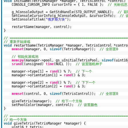
void
initGame(TetrisManager *manager, TetrisControl *control) 
CONSOLE_CURSOR_INFO cursorInfo = { 1, FALSE };
// 光标信息
g_hConsoleOutput = GetStdHandle(STD_OUTPUT_HANDLE);
// 
SetConsoleCursorInfo(g_hConsoleOutput, &cursorInfo);
//
SetConsoleTitleA(
"俄罗斯方块"
);
restartGame(manager, control);
}
// ===========================================================
// 重新开始游戏
void
restartGame(TetrisManager *manager, TetrisControl *contro
memset
(manager, 0,
sizeof
(TetrisManager));
// 全部置0
// 初始化游戏池
memcpy
(manager->pool, gs_uInitialTetrisPool,
sizeof
(uint16
srand
((unsigned)
time
(NULL ));
// 设置随机种子
manager->type[1] =
rand
() % 7;
// 下一个
manager->orientation[1] =
rand
() & 3;
manager->type[2] =
rand
() % 7;
// 下下一个
manager->orientation[2] =
rand
() & 3;
memset
(control, 0,
sizeof
(TetrisControl));
// 全部置0
giveTetris(manager);
// 给下一个方块
setPoolColor(manager, control);
// 设置颜色
}
// ===========================================================
// 给一个方块
void
giveTetris(TetrisManager *manager) {
uint16_t tetris;