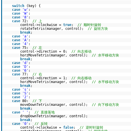
switch
(key) {
case
'w'
:
case
'W'
:
case
'8'
:
case
72:
// 上
control->clockwise =
true
;
// 顺时针旋转
rotateTetris(manager, control);
// 旋转方块
break
;
case
'a'
:
case
'A'
:
case
'4'
:
case
75:
// 左
control->direction = 0;
// 向左移动
horzMoveTetris(manager, control);
// 水平移动方块
break
;
case
'd'
:
case
'D'
:
case
'6'
:
case
77:
// 右
control->direction = 1;
// 向右移动
horzMoveTetris(manager, control);
// 水平移动方块
break
;
case
's'
:
case
'S'
:
case
'2'
:
case
80:
// 下
moveDownTetris(manager, control);
// 向下移动方块
break
;
case
' '
:
// 直接落地
dropDownTetris(manager, control);
break
;
case
'0'
:
// 反转
control->clockwise =
false
;
// 逆时针旋转