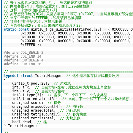
// 每个元素表示游戏池的一行，下标大的是游戏池底部
// 两端各置2个1，底部2全置为1，便于进行碰撞检测
// 这样一来游戏池的宽度为12列
// 如果想要传统的10列，只需多填两个1即可（0xE007），当然显示相关部分
// 当某个元素为0xFFFFU时，说明该行已被填满
// 顶部4行用于给方块，不显示出来
// 再除去底部2行，显示出来的游戏池高度为22行
static
const
uint16_t gs_uInitialTetrisPool[28] = { 0xC003U, 0
0xC003U, 0xC003U, 0xC003U, 0xC003U, 0xC003U, 0xC003U, 
0xC003U, 0xC003U, 0xC003U, 0xC003U, 0xC003U, 0xC003U, 
0xC003U, 0xC003U, 0xC003U, 0xC003U, 0xC003U, 0xC003U, 
0xFFFFU };
#define COL_BEGIN 2
#define COL_END 14
#define ROW_BEGIN 4
#define ROW_END 26
// ===========================================================
typedef
struct
TetrisManager
// 这个结构体存储游戏相关数据
{
uint16_t pool[28];
// 游戏池
int8_t x;
// 当前方块x坐标，此处坐标为方块左上角坐标
int8_t y;
// 当前方块y坐标
int8_t type[3];
// 当前、下一个和下下一个方块类型
int8_t orientation[3];
// 当前、下一个和下下一个方块旋转状态
unsigned score;
// 得分
unsigned erasedCount[4];
// 消行数
unsigned erasedTotal;
// 消行总数
unsigned tetrisCount[7];
// 各方块数
unsigned tetrisTotal;
// 方块总数
bool
dead;
// 挂
} TetrisManager;