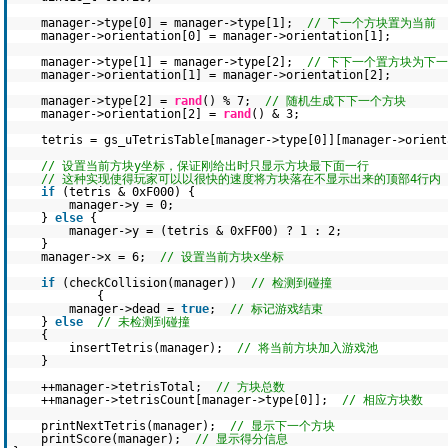
manager->type[0] = manager->type[1];
// 下一个方块置为当前
manager->orientation[0] = manager->orientation[1];
manager->type[1] = manager->type[2];
// 下下一个置方块为下
manager->orientation[1] = manager->orientation[2];
manager->type[2] =
rand
() % 7;
// 随机生成下下一个方块
manager->orientation[2] =
rand
() & 3;
tetris = gs_uTetrisTable[manager->type[0]][manager->orien
// 设置当前方块y坐标，保证刚给出时只显示方块最下面一行
// 这种实现使得玩家可以以很快的速度将方块落在不显示出来的顶部4行内
if
(tetris & 0xF000) {
manager->y = 0;
}
else
{
manager->y = (tetris & 0xFF00) ? 1 : 2;
}
manager->x = 6;
// 设置当前方块x坐标
if
(checkCollision(manager))
// 检测到碰撞
{
manager->dead =
true
;
// 标记游戏结束
}
else
// 未检测到碰撞
{
insertTetris(manager);
// 将当前方块加入游戏池
}
++manager->tetrisTotal;
// 方块总数
++manager->tetrisCount[manager->type[0]];
// 相应方块数
printNextTetris(manager);
// 显示下一个方块
printScore(manager);
// 显示得分信息