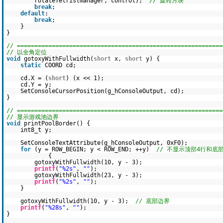
rotateTetris(manager, control);
// 旋转方块
break
;
default
:
break
;
}
}
// ===========================================================
// 以全角定位
void
gotoxyWithFullwidth(
short
x,
short
y) {
static
COORD cd;
cd.X = (
short
) (x << 1);
cd.Y = y;
SetConsoleCursorPosition(g_hConsoleOutput, cd);
}
// ===========================================================
// 显示游戏池边界
void
printPoolBorder() {
int8_t y;
SetConsoleTextAttribute(g_hConsoleOutput, 0xF0);
for
(y = ROW_BEGIN; y < ROW_END; ++y)
// 不显示顶部4行和底
{
gotoxyWithFullwidth(10, y - 3);
printf
(
"%2s"
,
""
);
gotoxyWithFullwidth(23, y - 3);
printf
(
"%2s"
,
""
);
}
gotoxyWithFullwidth(10, y - 3);
// 底部边界
printf
(
"%28s"
,
""
);
}