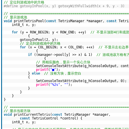
// 定位到游戏池中的方格
#define gotoxyInPool(x, y) gotoxyWithFullwidth(x + 9, y - 3)
// ===========================================================
// 显示游戏池
void
printTetrisPool(
const
TetrisManager *manager,
const
Tetri
int8_t x, y;
for
(y = ROW_BEGIN; y < ROW_END; ++y)
// 不显示顶部4行和底
{
gotoxyInPool(2, y);
// 定点到游戏池中的方格
for
(x = COL_BEGIN; x < COL_END; ++x)
// 不显示左右边界
{
if
((manager->pool[y] >> x) & 1)
// 游戏池该方格有
{
// 用相应颜色，显示一个实心方块
SetConsoleTextAttribute(g_hConsoleOutput, cont
printf
(
"■"
);
}
else
// 没有方块，显示空白
{
SetConsoleTextAttribute(g_hConsoleOutput, 0);
printf
(
"%2s"
,
""
);
}
}
}
}
// ===========================================================
// 显示当前方块
void
printCurrentTetris(
const
TetrisManager *manager,
const
TetrisControl *control) {
int8_t x, y;