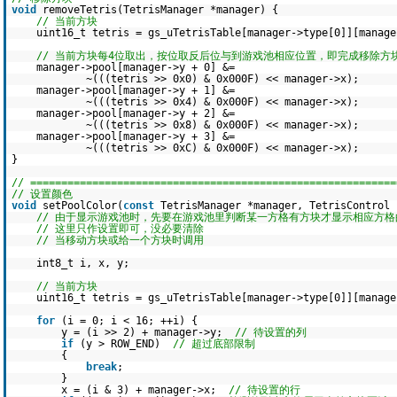
void
removeTetris(TetrisManager *manager) {
// 当前方块
uint16_t tetris = gs_uTetrisTable[manager->type[0]][manage
// 当前方块每4位取出，按位取反后位与到游戏池相应位置，即完成移除方
manager->pool[manager->y + 0] &=
~(((tetris >> 0x0) & 0x000F) << manager->x);
manager->pool[manager->y + 1] &=
~(((tetris >> 0x4) & 0x000F) << manager->x);
manager->pool[manager->y + 2] &=
~(((tetris >> 0x8) & 0x000F) << manager->x);
manager->pool[manager->y + 3] &=
~(((tetris >> 0xC) & 0x000F) << manager->x);
}
// ===========================================================
// 设置颜色
void
setPoolColor(
const
TetrisManager *manager, TetrisControl 
// 由于显示游戏池时，先要在游戏池里判断某一方格有方块才显示相应方格
// 这里只作设置即可，没必要清除
// 当移动方块或给一个方块时调用
int8_t i, x, y;
// 当前方块
uint16_t tetris = gs_uTetrisTable[manager->type[0]][manage
for
(i = 0; i < 16; ++i) {
y = (i >> 2) + manager->y;
// 待设置的列
if
(y > ROW_END)
// 超过底部限制
{
break
;
}
x = (i & 3) + manager->x;
// 待设置的行