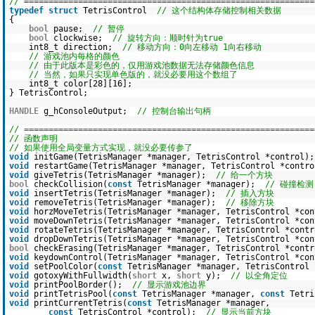
// ===========================================================
typedef
struct
TetrisControl
// 这个结构体存储控制相关数据
{
bool
pause;
// 暂停
bool
clockwise;
// 旋转方向：顺时针为true
int8_t direction;
// 移动方向：0向左移动 1向右移动
// 游戏池内每格的颜色
// 由于此版本是彩色的，仅用游戏池数据无法存储颜色信息
// 当然，如果只实现单色版的，就没必要用这个数组了
int8_t color[28][16];
} TetrisControl;
HANDLE
g_hConsoleOutput;
// 控制台输出句柄
// ===========================================================
// 函数声明
// 如果使用全局变量方式实现，就没必要传参了
void
initGame(TetrisManager *manager, TetrisControl *control
void
restartGame(TetrisManager *manager, TetrisControl *cont
void
giveTetris(TetrisManager *manager);
// 给一个方块
bool
checkCollision(
const
TetrisManager *manager);
// 碰撞检测
void
insertTetris(TetrisManager *manager);
// 插入方块
void
removeTetris(TetrisManager *manager);
// 移除方块
void
horzMoveTetris(TetrisManager *manager, TetrisControl *c
void
moveDownTetris(TetrisManager *manager, TetrisControl *c
void
rotateTetris(TetrisManager *manager, TetrisControl *con
void
dropDownTetris(TetrisManager *manager, TetrisControl *c
bool
checkErasing(TetrisManager *manager, TetrisControl *con
void
keydownControl(TetrisManager *manager, TetrisControl *co
void
setPoolColor(
const
TetrisManager *manager, TetrisControl
void
gotoxyWithFullwidth(
short
x,
short
y);
// 以全角定位
void
printPoolBorder();
// 显示游戏池边界
void
printTetrisPool(
const
TetrisManager *manager,
const
Tetr
void
printCurrentTetris(
const
TetrisManager *manager,
const
TetrisControl *control);
// 显示当前方块