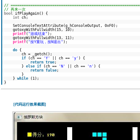
// ===========================================================
// 再来一次
bool
ifPlayAgain() {
int
ch;
SetConsoleTextAttribute(g_hConsoleOutput, 0xF0);
gotoxyWithFullwidth(15, 10);
printf
(
"游戏结束"
);
gotoxyWithFullwidth(13, 11);
printf
(
"按Y重玩，按N退出"
);
do
{
ch = _getch();
if
(ch ==
'Y'
|| ch ==
'y'
) {
return
true
;
}
else
if
(ch ==
'N'
|| ch ==
'n'
) {
return
false
;
}
}
while
(1);
}
[代码运行效果截图]