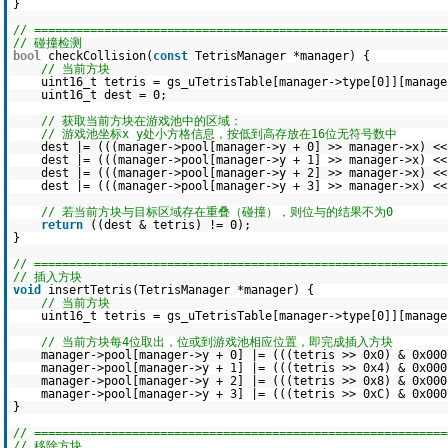
}
// ===========================================================
// 碰撞检测
bool
checkCollision(
const
TetrisManager *manager) {
// 当前方块
uint16_t tetris = gs_uTetrisTable[manager->type[0]][manage
uint16_t dest = 0;
// 获取当前方块在游戏池中的区域：
// 游戏池坐标x y处小方格信息，按低到高存放在16位无符号数中
dest |= (((manager->pool[manager->y + 0] >> manager->x) <<
dest |= (((manager->pool[manager->y + 1] >> manager->x) <<
dest |= (((manager->pool[manager->y + 2] >> manager->x) <<
dest |= (((manager->pool[manager->y + 3] >> manager->x) <<
// 若当前方块与目标区域存在重叠（碰撞），则位与的结果不为0
return
((dest & tetris) != 0);
}
// ===========================================================
// 插入方块
void
insertTetris(TetrisManager *manager) {
// 当前方块
uint16_t tetris = gs_uTetrisTable[manager->type[0]][manage
// 当前方块每4位取出，位或到游戏池相应位置，即完成插入方块
manager->pool[manager->y + 0] |= (((tetris >> 0x0) & 0x000
manager->pool[manager->y + 1] |= (((tetris >> 0x4) & 0x000
manager->pool[manager->y + 2] |= (((tetris >> 0x8) & 0x000
manager->pool[manager->y + 3] |= (((tetris >> 0xC) & 0x000
}
// ===========================================================
// 移除方块