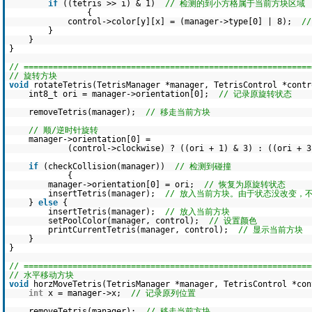
if
((tetris >> i) & 1)
// 检测的到小方格属于当前方块区域
{
control->color[y][x] = (manager->type[0] | 8);
/
}
}
}
// ===========================================================
// 旋转方块
void
rotateTetris(TetrisManager *manager, TetrisControl *contr
int8_t ori = manager->orientation[0];
// 记录原旋转状态
removeTetris(manager);
// 移走当前方块
// 顺/逆时针旋转
manager->orientation[0] =
(control->clockwise) ? ((ori + 1) & 3) : ((ori + 3
if
(checkCollision(manager))
// 检测到碰撞
{
manager->orientation[0] = ori;
// 恢复为原旋转状态
insertTetris(manager);
// 放入当前方块。由于状态没改变，
}
else
{
insertTetris(manager);
// 放入当前方块
setPoolColor(manager, control);
// 设置颜色
printCurrentTetris(manager, control);
// 显示当前方块
}
}
// ===========================================================
// 水平移动方块
void
horzMoveTetris(TetrisManager *manager, TetrisControl *con
int
x = manager->x;
// 记录原列位置
removeTetris(manager);
// 移走当前方块