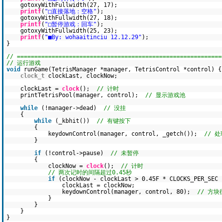
gotoxyWithFullwidth(27, 17);
printf
(
"□直接落地：空格"
);
gotoxyWithFullwidth(27, 18);
printf
(
"□暂停游戏：回车"
);
gotoxyWithFullwidth(25, 23);
printf
(
"■By: wohaaitinciu 12.12.29"
);
}
// ===========================================================
// 运行游戏
void
runGame(TetrisManager *manager, TetrisControl *control) {
clock_t
clockLast, clockNow;
clockLast =
clock
();
// 计时
printTetrisPool(manager, control);
// 显示游戏池
while
(!manager->dead)
// 没挂
{
while
(_kbhit())
// 有键按下
{
keydownControl(manager, control, _getch());
// 
}
if
(!control->pause)
// 未暂停
{
clockNow =
clock
();
// 计时
// 两次记时的间隔超过0.45秒
if
(clockNow - clockLast > 0.45F * CLOCKS_PER_SEC 
clockLast = clockNow;
keydownControl(manager, control, 80);
// 方
}
}
}
}