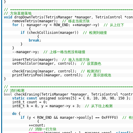
}
// ===========================================================
// 方块直接落地
void
dropDownTetris(TetrisManager *manager, TetrisControl *con
removeTetris(manager);
// 移走当前方块
for
(; manager->y < ROW_END; ++manager->y)
// 从上往下
{
if
(checkCollision(manager))
// 检测到碰撞
{
break
;
}
}
--manager->y;
// 上移一格当然没有碰撞
insertTetris(manager);
// 放入当前方块
setPoolColor(manager, control);
// 设置颜色
checkErasing(manager, control);
// 检测消行
printTetrisPool(manager, control);
// 显示游戏池
}
// ===========================================================
// 消行检测
bool
checkErasing(TetrisManager *manager, TetrisControl *contr
static
const
unsigned scores[5] = { 0, 10, 30, 90, 150 }
int8_t count = 0;
int8_t k = 0, y = manager->y + 3;
// 从下往上检测
do
{
if
(y < ROW_END && manager->pool[y] == 0xFFFFU)
// 
{
++count;
// 消除一行方块