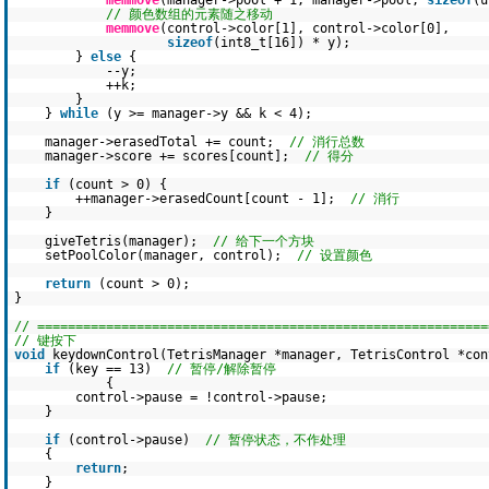
memmove
(manager->pool + 1, manager->pool,
sizeof
(u
// 颜色数组的元素随之移动
memmove
(control->color[1], control->color[0],
sizeof
(int8_t[16]) * y);
}
else
{
--y;
++k;
}
}
while
(y >= manager->y && k < 4);
manager->erasedTotal += count;
// 消行总数
manager->score += scores[count];
// 得分
if
(count > 0) {
++manager->erasedCount[count - 1];
// 消行
}
giveTetris(manager);
// 给下一个方块
setPoolColor(manager, control);
// 设置颜色
return
(count > 0);
}
// ===========================================================
// 键按下
void
keydownControl(TetrisManager *manager, TetrisControl *co
if
(key == 13)
// 暂停/解除暂停
{
control->pause = !control->pause;
}
if
(control->pause)
// 暂停状态，不作处理
{
return
;
}