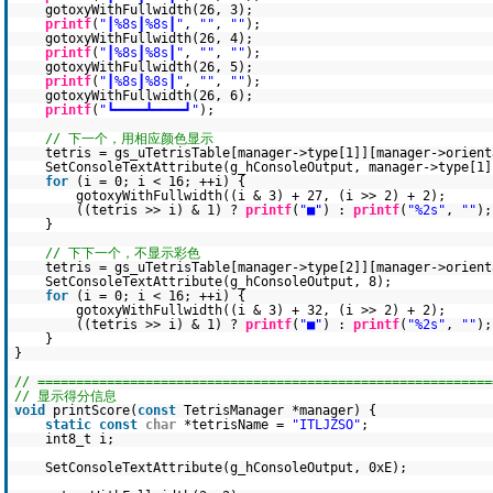
gotoxyWithFullwidth(26, 3);
printf
(
"┃%8s┃%8s┃"
,
""
,
""
);
gotoxyWithFullwidth(26, 4);
printf
(
"┃%8s┃%8s┃"
,
""
,
""
);
gotoxyWithFullwidth(26, 5);
printf
(
"┃%8s┃%8s┃"
,
""
,
""
);
gotoxyWithFullwidth(26, 6);
printf
(
"┗━━━━┻━━━━┛"
);
// 下一个，用相应颜色显示
tetris = gs_uTetrisTable[manager->type[1]][manager->orient
SetConsoleTextAttribute(g_hConsoleOutput, manager->type[1]
for
(i = 0; i < 16; ++i) {
gotoxyWithFullwidth((i & 3) + 27, (i >> 2) + 2);
((tetris >> i) & 1) ?
printf
(
"■"
) :
printf
(
"%2s"
,
""
);
}
// 下下一个，不显示彩色
tetris = gs_uTetrisTable[manager->type[2]][manager->orient
SetConsoleTextAttribute(g_hConsoleOutput, 8);
for
(i = 0; i < 16; ++i) {
gotoxyWithFullwidth((i & 3) + 32, (i >> 2) + 2);
((tetris >> i) & 1) ?
printf
(
"■"
) :
printf
(
"%2s"
,
""
);
}
}
// ===========================================================
// 显示得分信息
void
printScore(
const
TetrisManager *manager) {
static
const
char
*tetrisName =
"ITLJZSO"
;
int8_t i;
SetConsoleTextAttribute(g_hConsoleOutput, 0xE);