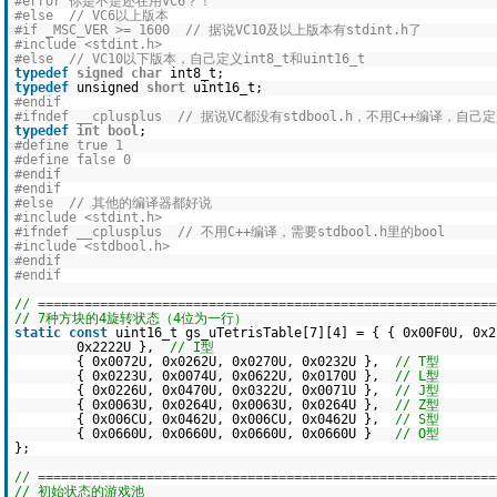
#error 你是不是还在用VC6？！
#else // VC6以上版本
#if _MSC_VER >= 1600 // 据说VC10及以上版本有stdint.h了
#include <stdint.h>
#else // VC10以下版本，自己定义int8_t和uint16_t
typedef
signed
char
int8_t;
typedef
unsigned
short
uint16_t;
#endif
#ifndef __cplusplus // 据说VC都没有stdbool.h，不用C++编译，自己定
typedef
int
bool
;
#define true 1
#define false 0
#endif
#endif
#else // 其他的编译器都好说
#include <stdint.h>
#ifndef __cplusplus // 不用C++编译，需要stdbool.h里的bool
#include <stdbool.h>
#endif
#endif
// ===========================================================
// 7种方块的4旋转状态（4位为一行）
static
const
uint16_t gs_uTetrisTable[7][4] = { { 0x00F0U, 0x2
0x2222U },
// I型
{ 0x0072U, 0x0262U, 0x0270U, 0x0232U },
// T型
{ 0x0223U, 0x0074U, 0x0622U, 0x0170U },
// L型
{ 0x0226U, 0x0470U, 0x0322U, 0x0071U },
// J型
{ 0x0063U, 0x0264U, 0x0063U, 0x0264U },
// Z型
{ 0x006CU, 0x0462U, 0x006CU, 0x0462U },
// S型
{ 0x0660U, 0x0660U, 0x0660U, 0x0660U }
// O型
};
// ===========================================================
// 初始状态的游戏池