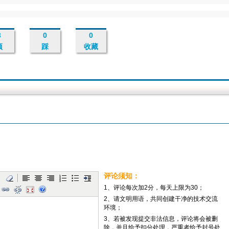
3
0
0
顶
踩
收藏
评论须知：
1、评论每次加2分，每天上限为30；
2、请文明用语，共同创建干净的技术交流
环境；
3、若被发现提交非法信息，评论将会被删
除，并且给予扣分处理，严重者给予封号处