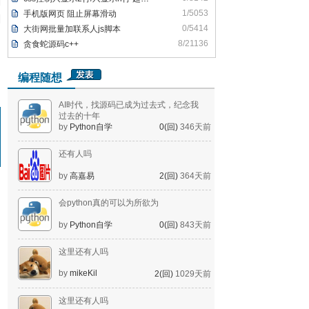
1/5053
手机版网页 阻止屏幕滑动
0/5414
大街网批量加联系人js脚本
8/21136
贪食蛇源码c++
编程随想
AI时代，找源码已成为过去式，纪念我
过去的十年
by
Python自学
0(回)
346天前
还有人吗
by
高嘉易
2(回)
364天前
会python真的可以为所欲为
by
Python自学
0(回)
843天前
这里还有人吗
by
mikeKil
2(回)
1029天前
这里还有人吗