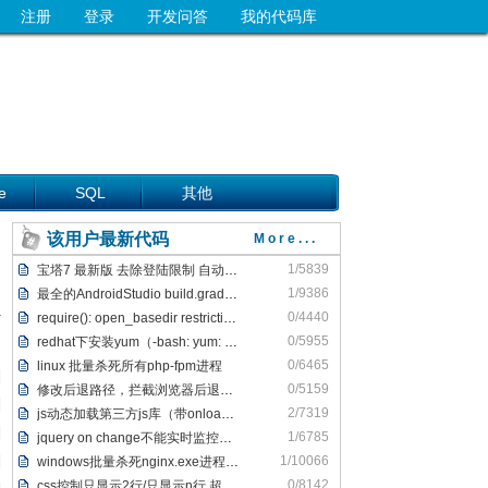
注册
登录
开发问答
我的代码库
e
SQL
其他
该用户最新代码
More...
1/5839
宝塔7 最新版 去除登陆限制 自动跳转/bind方法 去掉登陆弹框
1/9386
最全的AndroidStudio build.gradle报错解决方案
0/4440
require(): open_basedir restriction解决办法
0/5955
redhat下安装yum（-bash: yum: command not fo
0/6465
linux 批量杀死所有php-fpm进程
0/5159
修改后退路径，拦截浏览器后退，并弹出窗口
2/7319
js动态加载第三方js库（带onload功能）
1/6785
jquery on change不能实时监控输入内容解决方法
1/10066
windows批量杀死nginx.exe进程，批量关闭nginx.exe进程
0/8142
css控制只显示2行/只显示n行 超出部分不显示