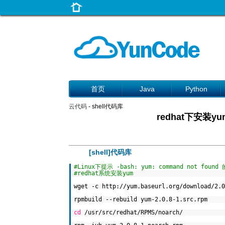
首页
Java
Python
云代码
- shell代码库
redhat下安装yum
[shell]代码库
#Linux下提示 -bash: yum: command not foun
#redhat系统安装yum
wget -c http://yum.baseurl.org/download/2.0
rpmbuild --rebuild yum-2.0.8-1.src.rpm
cd
/usr/src/redhat/RPMS/noarch/