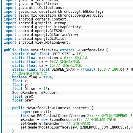
import
java.io.IOException;
import
java.io.InputStream;
import
java.util.Collections;
import
javax.microedition.khronos.egl.EGLConfig;
import
javax.microedition.khronos.opengles.GL10;
import
android.content.Context;
import
android.graphics.Bitmap;
import
android.graphics.BitmapFactory;
import
android.opengl.GLES20;
import
android.opengl.GLSurfaceView;
import
android.opengl.GLUtils;
import
android.view.MotionEvent;
public
class
MySurfaceView
extends
GLSurfaceView {
static
final
float
UNIT_SIZE = 1f;
static
float
direction =
0
;
// 视线方向
static
float
cx =
0
;
// 摄像机x坐标
static
float
cz =
15
;
// 摄像机z坐标
static
final
float
DEGREE_SPAN = (
float
) (
3.0
/
180
.0f * M
// 线程循环的标志位
boolean
flag =
true
;
float
x;
float
y;
float
Offset =
15
;
SceneRenderer mRender;
float
preX;
float
preY;
public
MySurfaceView(Context context) {
super
(context);
this
.setEGLContextClientVersion(
2
);
// 设置使用OPENGL E
mRender =
new
SceneRenderer();
// 创建场景渲染器
setRenderer(mRender);
// 设置渲染器
setRenderMode(GLSurfaceView.RENDERMODE_CONTINUOUSLY);
}