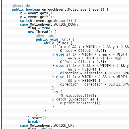
@Override
public
boolean
onTouchEvent(MotionEvent event) {
x = event.getX();
y = event.getY();
switch
(event.getAction()) {
case
MotionEvent.ACTION_DOWN:
flag =
true
;
new
Thread() {
@Override
public
void
run() {
while
(flag) {
if
(x >
0
&& x < WIDTH /
2
&& y >
0
&&
Offset = Offset -
0
.5f;
}
else
if
(x > WIDTH /
2
&& x < WIDTH
&& y < HEIGHT /
2
) {
// 向后
Offset = Offset +
0
.5f;
}
else
if
(x >
0
&& x < WIDTH /
2
&& 
&& y < HEIGHT) {
direction = direction + DEGREE_SPA
}
else
if
(x > WIDTH /
2
&& x < WIDTH
&& y < HEIGHT) {
direction = direction - DEGREE_SPA
}
try
{
Thread.sleep(
100
);
}
catch
(Exception e) {
e.printStackTrace();
}
}
}
}.start();
break
;
case
MotionEvent.ACTION_UP: