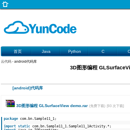
首页
Java
Python
C
云代码
- android代码库
3D图形编程 GLSurfaceVi
[android]代码库
3D图形编程 GLSurfaceView demo.rar
(免费下载)
[93 次下载]
package
com.bn.Sample11_1;
import
static
com.bn.Sample11_1.Sample11_1Activity.*;