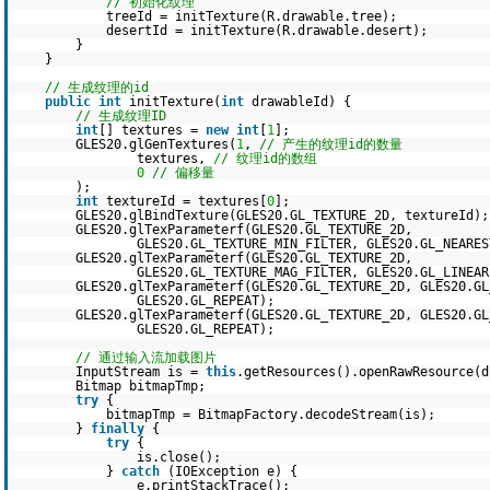
// 初始化纹理
treeId = initTexture(R.drawable.tree);
desertId = initTexture(R.drawable.desert);
}
}
// 生成纹理的id
public
int
initTexture(
int
drawableId) {
// 生成纹理ID
int
[] textures =
new
int
[
1
];
GLES20.glGenTextures(
1
,
// 产生的纹理id的数量
textures,
// 纹理id的数组
0
// 偏移量
);
int
textureId = textures[
0
];
GLES20.glBindTexture(GLES20.GL_TEXTURE_2D, textureId);
GLES20.glTexParameterf(GLES20.GL_TEXTURE_2D,
GLES20.GL_TEXTURE_MIN_FILTER, GLES20.GL_NEARES
GLES20.glTexParameterf(GLES20.GL_TEXTURE_2D,
GLES20.GL_TEXTURE_MAG_FILTER, GLES20.GL_LINEAR
GLES20.glTexParameterf(GLES20.GL_TEXTURE_2D, GLES20.GL
GLES20.GL_REPEAT);
GLES20.glTexParameterf(GLES20.GL_TEXTURE_2D, GLES20.GL
GLES20.GL_REPEAT);
// 通过输入流加载图片
InputStream is =
this
.getResources().openRawResource(d
Bitmap bitmapTmp;
try
{
bitmapTmp = BitmapFactory.decodeStream(is);
}
finally
{
try
{
is.close();
}
catch
(IOException e) {
e.printStackTrace();