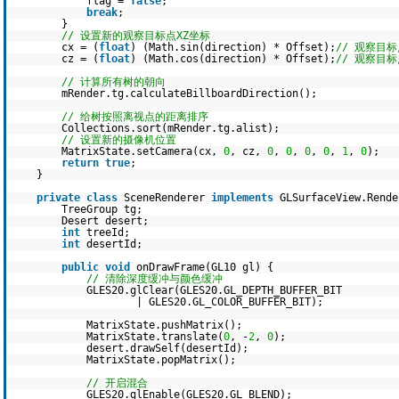
flag =
false
;
break
;
}
// 设置新的观察目标点XZ坐标
cx = (
float
) (Math.sin(direction) * Offset);
// 观察目
cz = (
float
) (Math.cos(direction) * Offset);
// 观察目
// 计算所有树的朝向
mRender.tg.calculateBillboardDirection();
// 给树按照离视点的距离排序
Collections.sort(mRender.tg.alist);
// 设置新的摄像机位置
MatrixState.setCamera(cx,
0
, cz,
0
,
0
,
0
,
0
,
1
,
0
);
return
true
;
}
private
class
SceneRenderer
implements
GLSurfaceView.Rende
TreeGroup tg;
Desert desert;
int
treeId;
int
desertId;
public
void
onDrawFrame(GL10 gl) {
// 清除深度缓冲与颜色缓冲
GLES20.glClear(GLES20.GL_DEPTH_BUFFER_BIT
| GLES20.GL_COLOR_BUFFER_BIT);
MatrixState.pushMatrix();
MatrixState.translate(
0
, -
2
,
0
);
desert.drawSelf(desertId);
MatrixState.popMatrix();
// 开启混合
GLES20.glEnable(GLES20.GL_BLEND);