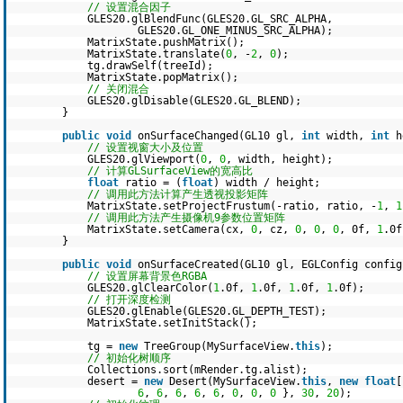
// 设置混合因子
GLES20.glBlendFunc(GLES20.GL_SRC_ALPHA,
GLES20.GL_ONE_MINUS_SRC_ALPHA);
MatrixState.pushMatrix();
MatrixState.translate(
0
, -
2
,
0
);
tg.drawSelf(treeId);
MatrixState.popMatrix();
// 关闭混合
GLES20.glDisable(GLES20.GL_BLEND);
}
public
void
onSurfaceChanged(GL10 gl,
int
width,
int
h
// 设置视窗大小及位置
GLES20.glViewport(
0
,
0
, width, height);
// 计算GLSurfaceView的宽高比
float
ratio = (
float
) width / height;
// 调用此方法计算产生透视投影矩阵
MatrixState.setProjectFrustum(-ratio, ratio, -
1
,
1
// 调用此方法产生摄像机9参数位置矩阵
MatrixState.setCamera(cx,
0
, cz,
0
,
0
,
0
, 0f,
1
.0
}
public
void
onSurfaceCreated(GL10 gl, EGLConfig config
// 设置屏幕背景色RGBA
GLES20.glClearColor(
1
.0f,
1
.0f,
1
.0f,
1
.0f);
// 打开深度检测
GLES20.glEnable(GLES20.GL_DEPTH_TEST);
MatrixState.setInitStack();
tg =
new
TreeGroup(MySurfaceView.
this
);
// 初始化树顺序
Collections.sort(mRender.tg.alist);
desert =
new
Desert(MySurfaceView.
this
,
new
float
6
,
6
,
6
,
6
,
6
,
0
,
0
,
0
},
30
,
20
);