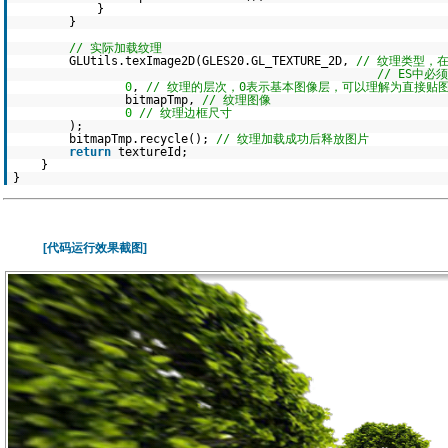
}
}
// 实际加载纹理
GLUtils.texImage2D(GLES20.GL_TEXTURE_2D,
// 纹理类型，在O
// ES中必须为
0
,
// 纹理的层次，0表示基本图像层，可以理解为直接贴
bitmapTmp,
// 纹理图像
0
// 纹理边框尺寸
);
bitmapTmp.recycle();
// 纹理加载成功后释放图片
return
textureId;
}
}
[代码运行效果截图]