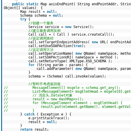
*/
public
static
Map axisEndPoint( String endPointAddr, Strin
Object[] values) {
Map result =
null
;
Schema schema =
null
;
try
{
//创建一个服务
Service service =
new
Service();
//建立服务调用实例
Call call = ( Call ) service.createCall();
//设定调用路径
call.setTargetEndpointAddress(
new
URL( endPointAd
call.setUseSOAPAction(
true
);
//设定调用方法
call.setOperationName(
new
QName( nameSpace, metho
call.setSOAPActionURI( nameSpace + method );
call.setReturnType( XMLType.XSD_SCHEMA );
for
(String param : params) {
call.addParameter(
new
QName( nameSpace, param
}
schema = (Schema) call.invoke(values);
//暂时不考虑返回值
// MessageElement[] msgele = schema.get_any();
// List<MessageElement> msgElmtHead = msgele[0].getC
// // 消息头,DataSet对象
// result = new HashMap<>();
// for (MessageElement element : msgElmtHead) {
// result.put(element.getName(), element.getValu
// }
}
catch
( Exception e ) {
e.printStackTrace();
result =
null
;
}
return
result;