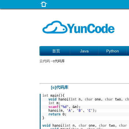
首页
Java
Python
云代码
- c代码库
[c]代码库
int
main(){
void
hanoi(
int
n,
char
one,
char
two,
ch
int
m;
scanf
(
"%d"
, &m);
hanoi(m,
'A'
,
'B'
,
'C'
);
return
0;
}
void
hanoi(
int
n,
char
one,
char
two,
char