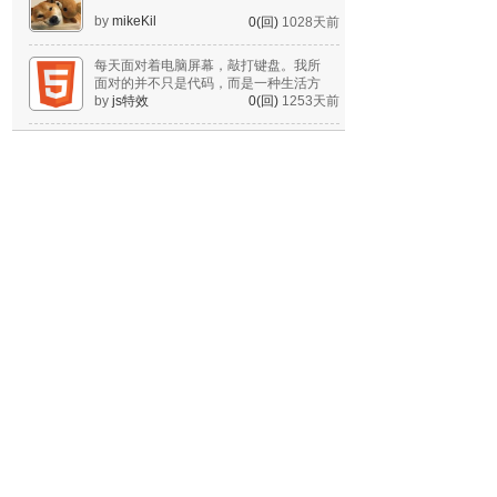
by
mikeKil
0(回)
1028天前
每天面对着电脑屏幕，敲打键盘。我所
面对的并不只是代码，而是一种生活方
式。
by
js特效
0(回)
1253天前