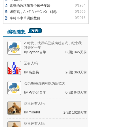
0/1934
递归函数求第五个孩子年龄
0/1959
译密码，A->Z,B->Y,C->X...对称
0/2016
字符串中单词的数目
编程随想
AI时代，找源码已成为过去式，纪念我
过去的十年
by
Python自学
0(回)
345天前
还有人吗
by
高嘉易
2(回)
363天前
会python真的可以为所欲为
by
Python自学
0(回)
843天前
这里还有人吗
by
mikeKil
2(回)
1028天前
这里还有人吗