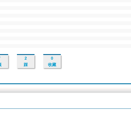
7
2
0
顶
踩
收藏