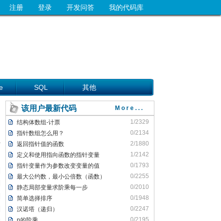
注册
登录
开发问答
我的代码库
e
SQL
其他
该用户最新代码
More...
1/2329
结构体数组-计票
0/2134
指针数组怎么用？
2/1880
返回指针值的函数
1/2142
定义和使用指向函数的指针变量
0/1793
指针变量作为参数改变变量的值
0/2255
最大公约数，最小公倍数（函数）
0/2010
静态局部变量求阶乘每一步
0/1948
简单选择排序
0/2247
汉诺塔（递归）
0/2195
n的阶乘