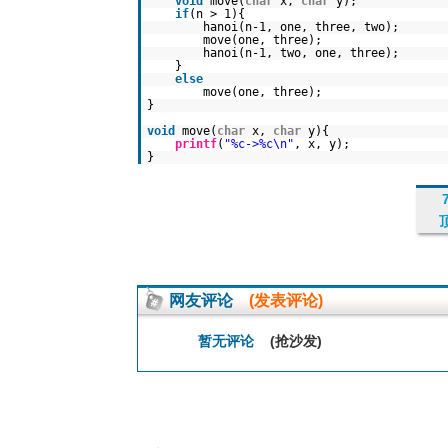
void
move(
char
x,
char
y);
if
(n > 1){
hanoi(n-1, one, three, two);
move(one, three);
hanoi(n-1, two, one, three);
}
else
move(one, three);
}
void
move(
char
x,
char
y){
printf
(
"%c->%c\n"
, x, y);
}
网友评论
(发表评论)
暂无评论
(抢沙发)