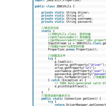
import
java.util.Properties;
public
class
JDBCUtils {
private
static
String driver;
private
static
String url;
private
static
String username;
private
static
String password;
//静态语句块
static
{
//JDBCUtils.class 获得对象
//getClassLoader() 类加载器
//getResourceAsStream("jdbc.pr
InputStream is = JDBCUtils.
class
.ge
//创建property类型的对象
Properties p=
new
Properties();
//加载流文件
try
{
p.load(is);
driver=p.getProperty(
"driver"
);
url=p.getProperty(
"url"
)
username=p.getProperty(
"user"
);
password=p.getProperty(
"passwor
Class.forName(driver);
//加载驱
}
catch
(Exception e) {
// TODO Auto-generated catch bl
e.printStackTrace();
}
}
//获得连接对象的方法
public
static
Connection getConn() {
try
{
return
DriverManager.getConnect