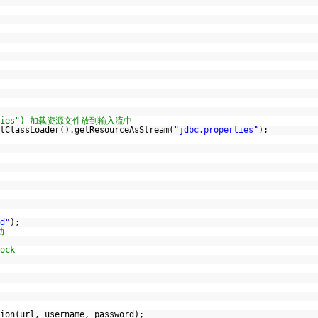
operties") 加载资源文件放到输入流中
tClassLoader().getResourceAsStream(
"jdbc.properties"
);
;
d"
);
动
ock
ion(url, username, password);