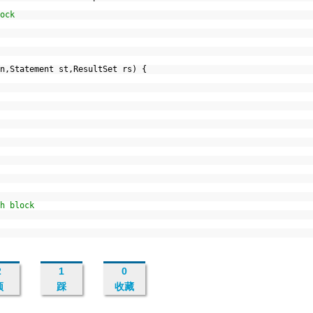
ock
n,Statement st,ResultSet rs) {
h block
2
1
0
顶
踩
收藏