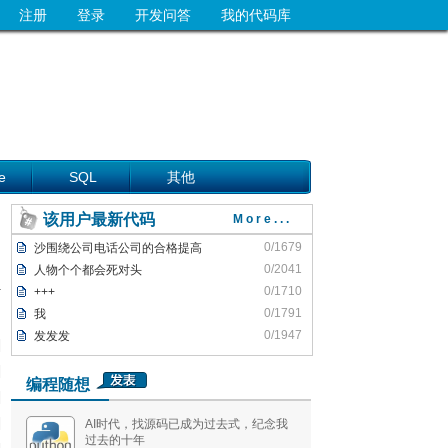
注册
登录
开发问答
我的代码库
e
SQL
其他
该用户最新代码
More...
0/1679
沙围绕公司电话公司的合格提高
0/2041
人物个个都会死对头
0/1710
+++
0/1791
我
0/1947
发发发
编程随想
AI时代，找源码已成为过去式，纪念我
过去的十年