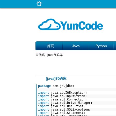
首页
Java
Python
云代码
- java代码库
[java]代码库
package
com.jd.jdbc;
import
java.io.IOException;
import
java.io.InputStream;
import
java.sql.Connection;
import
java.sql.DriverManager;
import
java.sql.ResultSet;
import
java.sql.SQLException;
import
java.sql.Statement;