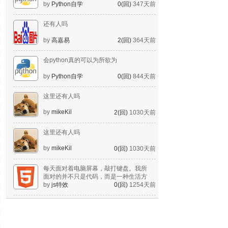
by
Python自学
0(回)
347天前
还有人吗
by
高嘉易
2(回)
364天前
会python真的可以为所欲为
by
Python自学
0(回)
844天前
这里还有人吗
by
mikeKil
2(回)
1030天前
这里还有人吗
by
mikeKil
0(回)
1030天前
每天面对着电脑屏幕，敲打键盘。我所
面对的并不只是代码，而是一种生活方
式。
by
js特效
0(回)
1254天前