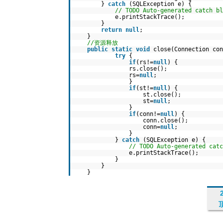
}
catch
(SQLException e) {
// TODO Auto-generated catch bl
e.printStackTrace();
}
return
null
;
}
//资源释放
public
static
void
close(Connection con
try
{
if
(rs!=
null
) {
rs.close();
rs=
null
;
}
if
(st!=
null
) {
st.close();
st=
null
;
}
if
(conn!=
null
) {
conn.close();
conn=
null
;
}
}
catch
(SQLException e) {
// TODO Auto-generated catc
e.printStackTrace();
}
}
}