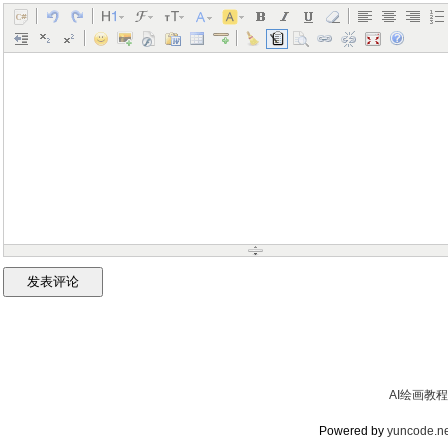
AI绘画教程
Powered by
yuncode.ne