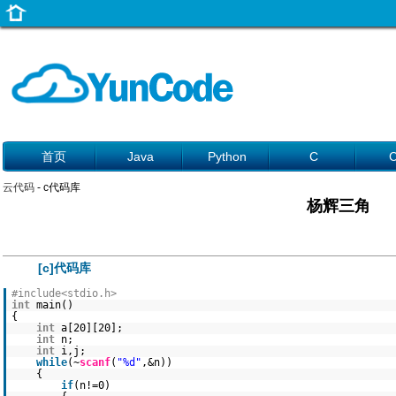
首页
Java
Python
C
云代码
- c代码库
杨辉三角
[c]代码库
#include<stdio.h>
int
main()
{
int
a[20][20];
int
n;
int
i,j;
while
(~
scanf
(
"%d"
,&n))
{
if
(n!=0)