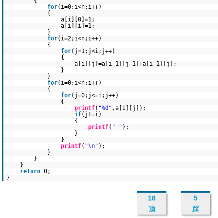
{
for
(i=0;i<n;i++)
{
a[i][0]=1;
a[i][i]=1;
}
for
(i=2;i<n;i++)
{
for
(j=1;j<i;j++)
{
a[i][j]=a[i-1][j-1]+a[i-1][j];
}
}
for
(i=0;i<n;i++)
{
for
(j=0;j<=i;j++)
{
printf
(
"%d"
,a[i][j]);
if
(j!=i)
{
printf
(
" "
);
}
}
printf
(
"\n"
);
}
}
}
return
0;
}
18
5
顶
踩