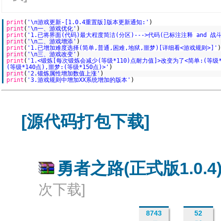
print
(
'\n游戏更新-[1.0.4重置版]版本更新通知:'
)
print
(
'\n一、游戏优化'
)
print
(
'1.已将界面(代码)最大程度简洁(分区)--->代码(已标注注释 and 
print
(
'\n二、游戏增添'
)
print
(
'1.已增加难度选择(简单,普通,困难,地狱,噩梦)[详细看<游戏规则>]'
)
print
(
'\n三、游戏改变'
)
print
(
'1.<锻炼[每次锻炼会减少(等级*110)点耐力值]>改变为了<简单:(等级*1
(等级*140点),噩梦:(等级*150点)>'
)
print
(
'2.锻炼属性增加数值上涨'
)
print
(
'3.游戏规则中增加XX系统增加的版本'
)
[源代码打包下载]
勇者之路(正式版1.0.4) 
次下载]
8743
52