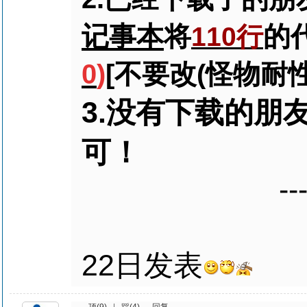
记事本
将
的
110行
0
)
[不要改(怪物耐性 
3.
没有下载的朋
可！
-----no
与202
22日发表