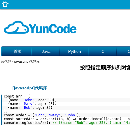
首页
Java
Python
C
云代码
- javascript代码库
按照指定顺序排列对
[javascript]代码库
const arr = [
{name:
'John'
, age: 30},
{name:
'Mary'
, age: 25},
{name:
'Bob'
, age: 35}
];
const order = [
'Bob'
,
'Mary'
,
'John'
];
const sortedArr = arr.sort((a, b) => order.indexOf(a.name) - o
console.log(sortedArr);
// [{name: "Bob", age: 35}, {name: "Ma