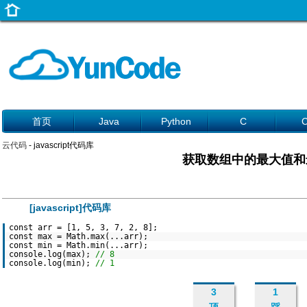
首页
Java
Python
C
云代码
- javascript代码库
获取数组中的最大值和
[javascript]代码库
const arr = [1, 5, 3, 7, 2, 8];
const max = Math.max(...arr);
const min = Math.min(...arr);
console.log(max);
// 8
console.log(min);
// 1
3
1