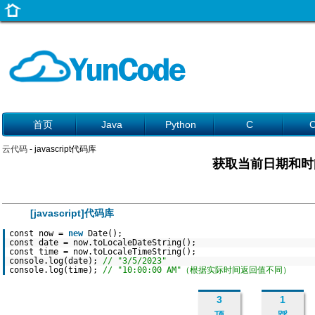
首页
Java
Python
C
云代码
- javascript代码库
获取当前日期和时
[javascript]代码库
const now =
new
Date();
const date = now.toLocaleDateString();
const time = now.toLocaleTimeString();
console.log(date);
// "3/5/2023"
console.log(time);
// "10:00:00 AM"（根据实际时间返回值不同）
3
1