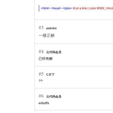
<html>
<head>
<style>
#col a:link {
 color
:
#069;
}
#col
#3
aakeke
一楼正解
#4
云代码会员
已经有解
#5
C天下
??
#6
云代码会员
edsdfs