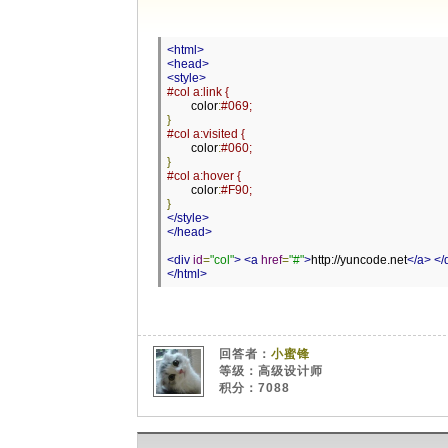
<html>
<head>
<style>
#col a:link {
	color
:
#069;
}
#col a:visited {
	color
:
#060;
}
#col a:hover {
	color
:
#F90;
}
</style>
</head>
<div
id
=
"col"
>
<a
href
=
"#"
>
http://yuncode.net
</a>
</
</html>
回答者：
小蜜锋
等级：高级设计师
积分：7088