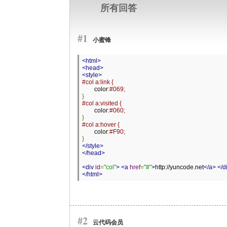
所有回答
#1
小蜜锋
<html>
<head>
<style>
#col a:link {
	color
:
#069;
}
#col a:visited {
	color
:
#060;
}
#col a:hover {
	color
:
#F90;
}
</style>
</head>
<div
id
=
"col"
>
<a
href
=
"#"
>
http://yuncode.net
</a>
</d
</html>
#2
云代码会员