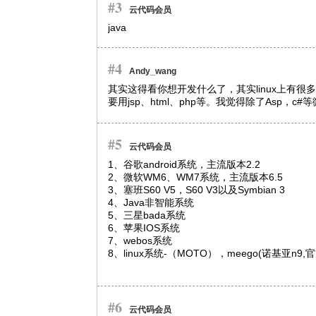
#3
云代码会员
java
#4
Andy_wang
其实这得看你想开发什么了，其实linux上有
要用jsp、html、php等。我觉得除了Asp，
#5
云代码会员
1、谷歌android系统，主流版本2.2

2、微软WM6、WM7系统，主流版本6.5

3、塞班S60 V5，S60 V3以及Symbian 3

4、Java非智能系统

5、三星bada系统

6、苹果IOS系统

7、webos系统

8、linux系统-（MOTO），meego(诺基亚
#6
云代码会员