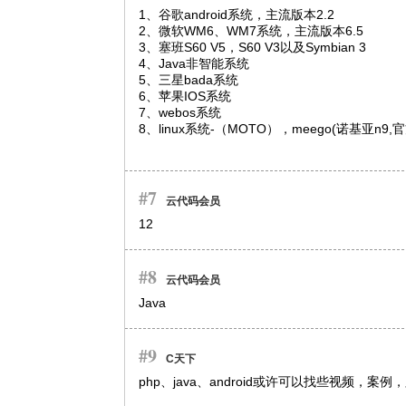
1、谷歌android系统，主流版本2.2

2、微软WM6、WM7系统，主流版本6.5

3、塞班S60 V5，S60 V3以及Symbian 3

4、Java非智能系统

5、三星bada系统

6、苹果IOS系统

7、webos系统

8、linux系统-（MOTO），meego(诺基亚
#7
云代码会员
12
#8
云代码会员
Java
#9
C天下
php、java、android或许可以找些视频，案